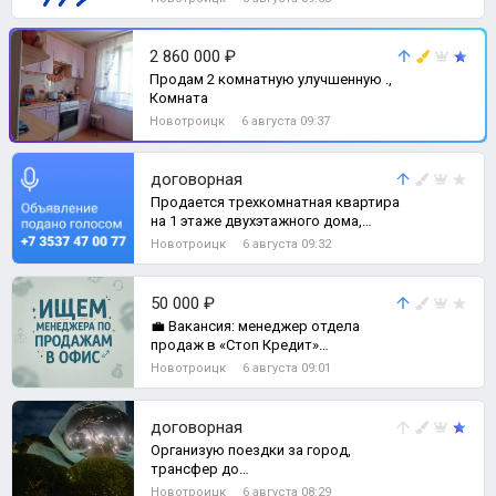
2 860 000 ₽
Продам 2 комнатную улучшенную .,
Комната
Новотроицк
6 августа 09:37
договорная
Продается трехкомнатная квартира
на 1 этаже двухэтажного дома,
площадь 63,5 цена 2 000 000р, район
Новотроицк
6 августа 09:32
З
50 000 ₽
💼 Вакансия: менеджер отдела
продаж в «Стоп Кредит»
(Новотроицк) Мы — федеральная
Новотроицк
6 августа 09:01
сеть по списанию д
договорная
Организую поездки за город,
трансфер до
аэропорта,свадьбы,праздники,море)
Новотроицк
6 августа 08:29