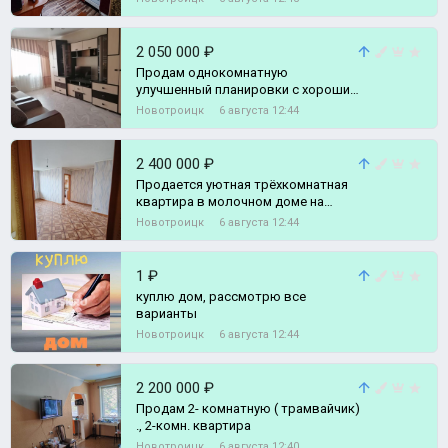
2 050 000 ₽
Продам однокомнатную
улучшенный планировки с хорошим
ремонтом., 1-комн. квартира
Новотроицк
6 августа 12:44
2 400 000 ₽
Продается уютная трёхкомнатная
квартира в молочном доме на
третьем этаже., 3-комн. квартира
Новотроицк
6 августа 12:44
1 ₽
куплю дом, рассмотрю все
варианты
Новотроицк
6 августа 12:44
2 200 000 ₽
Продам 2- комнатную ( трамвайчик)
., 2-комн. квартира
Новотроицк
6 августа 12:40