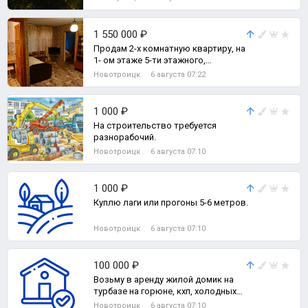
Чистый не прокуренный сало
1 550 000 ₽
Продам 2-х комнатную квартиру, на
1- ом этаже 5-ти этажного,
кирпичного дома., 2-комн. квартира
Новотроицк
6 августа 07:22
1 000 ₽
На строительство требуется
разнорабочий.
Новотроицк
6 августа 07:10
1 000 ₽
Куплю лаги или прогоны 5-6 метров.
Новотроицк
6 августа 07:10
100 000 ₽
Возьму в аренду жилой домик на
турбазе на горюне, кхп, холодных
ключах., Комната
Новотроицк
6 августа 07:10