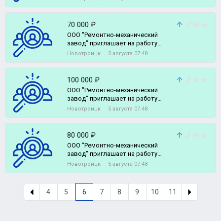
70 000 ₽
ООО "Ремонтно-механический
завод" приглашает на работу
оператора станков с программным
Новотроицк
5 августа 07:48
упр
100 000 ₽
ООО "Ремонтно-механический
завод" приглашает на работу
токаря-расточника.
Новотроицк
5 августа 07:48
80 000 ₽
ООО "Ремонтно-механический
завод" приглашает на работу
электромонтера.
Новотроицк
5 августа 07:48
4
5
6
7
8
9
10
11