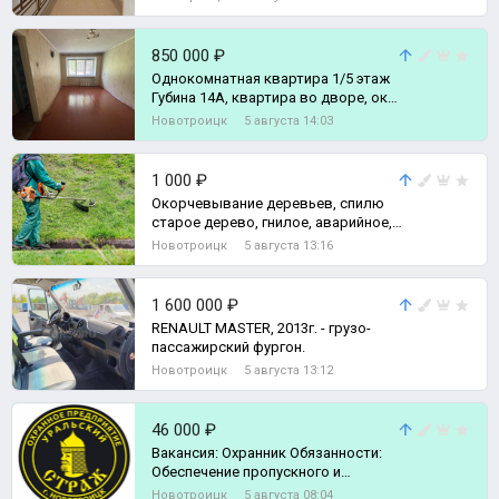
850 000 ₽
Однокомнатная квартира 1/5 этаж
Губина 14А, квартира во дворе, окна
во двор, скрыто от дороги о, 1-
Новотроицк
5 августа 14:03
комн. квартира
1 000 ₽
Окорчевывание деревьев, спилю
старое дерево, гнилое, аварийное,
спилю ветки не нужные.
Новотроицк
5 августа 13:16
1 600 000 ₽
RENAULT MASTER, 2013г. - грузо-
пассажирский фургон.
Новотроицк
5 августа 13:12
46 000 ₽
Вакансия: Охранник Обязанности:
Обеспечение пропускного и
внутриобъектового режима
Новотроицк
5 августа 08:04