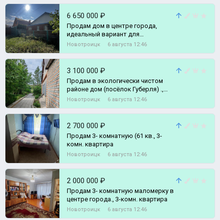
6 650 000 ₽
Продам дом в центре города,
идеальный вариант для
комфортного проживания., Дом
Новотроицк
6 августа 12:46
3 100 000 ₽
Продам в экологически чистом
районе дом (посёлок Губерля) .,
Дача
Новотроицк
6 августа 12:46
2 700 000 ₽
Продам 3- комнатную (61 кв., 3-
комн. квартира
Новотроицк
6 августа 12:46
2 000 000 ₽
Продам 3- комнатную маломерку в
центре города., 3-комн. квартира
Новотроицк
6 августа 12:46