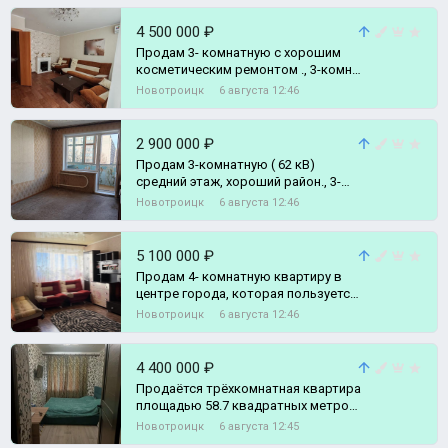
4 500 000 ₽
Продам 3- комнатную с хорошим
косметическим ремонтом ., 3-комн.
квартира
Новотроицк
6 августа 12:46
2 900 000 ₽
Продам 3-комнатную ( 62 кВ)
средний этаж, хороший район., 3-
комн. квартира
Новотроицк
6 августа 12:46
5 100 000 ₽
Продам 4- комнатную квартиру в
центре города, которая пользуется
большим спросом у местных
Новотроицк
6 августа 12:46
жителей ., 4-комн. квартира
4 400 000 ₽
Продаётся трёхкомнатная квартира
площадью 58.7 квадратных метров
на улице Добровольского, город
Новотроицк
6 августа 12:45
Орск, 3-комн. квартира