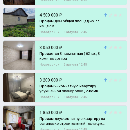
4 500 000 ₽
Продам дом общей площадью 77
кв., Дом
Новотроицк
6 августа 12:45
3 050 000 ₽
Продается 3- комнатная ( 62 кв., 3-
комн. квартира
Новотроицк
6 августа 12:45
3 200 000 ₽
Продам 2- комнатную квартиру
улучшенной планировки., 2-комн.
квартира
Новотроицк
6 августа 12:45
1 850 000 ₽
Продам двухкомнатную квартиру на
остановке строительный техникум.,
2-комн. квартира
Новотроицк
6 августа 12:45