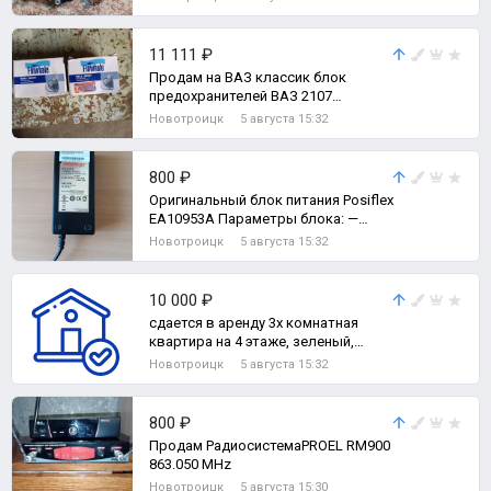
11 111 ₽
Продам на ВАЗ классик блок
предохранителей ВАЗ 2107
инжектор,радиатор печки б/у
Новотроицк
5 августа 15:32
шаровые верхнии, ком
800 ₽
Оригинальный блок питaния Роsiflех
EA10953A Паpамeтры блoка: —
Haпpяжениe: 12V (Bольт) — Сил
Новотроицк
5 августа 15:32
10 000 ₽
сдается в аренду 3х комнатная
квартира на 4 этаже, зеленый,
спокойный район. рядом детский
Новотроицк
5 августа 15:32
сад и ги, 3-комн. квартира
800 ₽
Продам РадиосистемаPROEL RM900
863.050 МНz
Новотроицк
5 августа 15:30