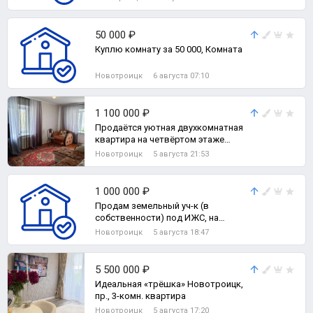
50 000 ₽
Куплю комнату за 50 000, Комната
Новотроицк
6 августа 07:10
1 100 000 ₽
Продаётся уютная двухкомнатная
квартира на четвёртом этаже
кирпичного дома, по адресу
Новотроицк
5 августа 21:53
Есенкова 8, К, 2-комн. квартира
1 000 000 ₽
Продам земельный уч-к (в
собственности) под ИЖС, на
участке расположен домик
Новотроицк
5 августа 18:47
(оформлен как жилое стр,
Земельный участок
5 500 000 ₽
Идеальная «трёшка» Новотроицк,
пр., 3-комн. квартира
Новотроицк
5 августа 17:20