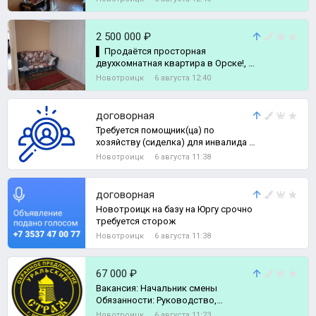
2 500 000 ₽
▌ Продаётся просторная
двухкомнатная квартира в Орске!, 2-
комн. квартира
Новотроицк
6 августа 12:40
договорная
Требуется помощник(ца) по
хозяйству (сиделка) для инвалида с
детства,не лежачий.
Новотроицк
6 августа 11:38
договорная
Новотроицк на базу на Юргу срочно
требуется сторож
Новотроицк
6 августа 11:38
67 000 ₽
Вакансия: Начальник смены
Обязанности: Руководство,
контроль и организация работы за
Новотроицк
6 августа 11:23