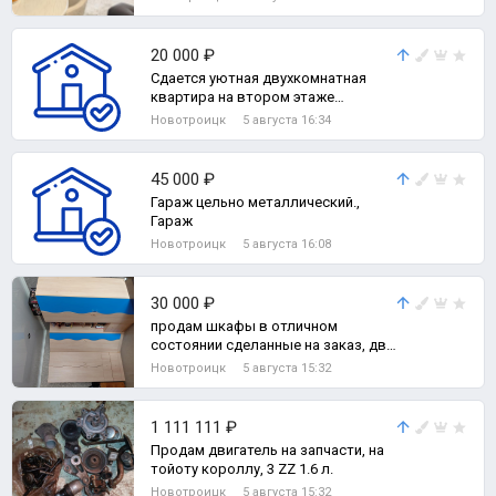
20 000 ₽
Сдается уютная двухкомнатная
квартира на втором этаже
пятиэтажного панельного дома., 1-
Новотроицк
5 августа 16:34
комн. квартира
45 000 ₽
Гараж цельно металлический.,
Гараж
Новотроицк
5 августа 16:08
30 000 ₽
продам шкафы в отличном
состоянии сделанные на заказ, два
шкафа 80*45*210, угловой
Новотроицк
5 августа 15:32
90*90*210, открыт
1 111 111 ₽
Продам двигатель на запчасти, на
тойоту короллу, 3 ZZ 1.6 л.
Новотроицк
5 августа 15:32