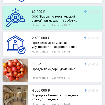
60 000 ₽
ООО "Ремонтно-механический
завод" приглашает на работу
МАЛЯРА (в производстве
Новотроицк
5 августа 15:10
металлическ
2 490 000 ₽
Продается 3х комнатная
улучшенной планировки, окна
пластиковые, трубы поменяны,
Новотроицк
5 августа 14:51
требуется косметичес, 3-комн.
квартира
130 ₽
Продам помидоры домашние.
Новотроицк
5 августа 14:49
4 000 000 ₽
В продаже Нежилое помещение
40 кв., Помещение
Новотроицк
5 августа 14:44