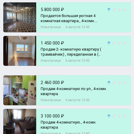
5 800 000 ₽
Продается большая уютная 4
комнатная квартира., 4-комн.
квартира
Новотроицк
6 августа 12:45
1 450 000 ₽
Продам 2- комнатную квартиру (
трамвайчик) , переделанная в (
распашонку)., 2-комн. квартира
Новотроицк
6 августа 12:45
2 460 000 ₽
Продам 4-комнатную по ул., 4-комн.
квартира
Новотроицк
6 августа 12:45
3 100 000 ₽
Продам 4-комнатную., 4-комн.
квартира
Новотроицк
6 августа 12:45