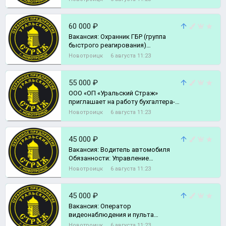
дежурной
60 000 ₽
Вакансия: Охранник ГБР (группа
быстрого реагирования)
Обязанности: Реагирования на
Новотроицк
6 августа 11:23
тревожный си
55 000 ₽
ООО «ОП «Уральский Страж»
приглашает на работу бухгалтера-
расчетчика.
Новотроицк
6 августа 11:23
45 000 ₽
Вакансия: Водитель автомобиля
Обязанности: Управление
транспортным средством
Новотроицк
6 августа 11:23
Требования:
45 000 ₽
Вакансия: Оператор
видеонаблюдения и пульта
централизованного наблюдения
Новотроицк
6 августа 11:23