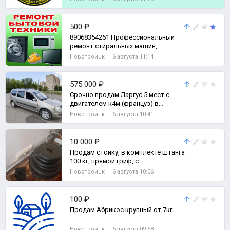
Обязанности: Наблюдени
500 ₽
89068354261 Профессиональный
ремонт стиральных машин,
электроплит, посудомоечных
Новотроицк
6 августа 11:14
машин, водонагреват
575 000 ₽
Срочно продам Ларгус 5 мест с
двигателем к4м (француз) в
хорошем состоянии для своих лет.
Новотроицк
6 августа 10:41
10 000 ₽
Продам стойку, в комплекте штанга
100 кг, прямой гриф, с
композитными дисками.
Новотроицк
6 августа 10:06
100 ₽
Продам Абрикос крупный от 7кг.
Новотроицк
6 августа 09:58