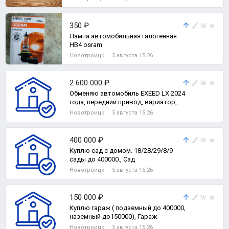
350 ₽
Лампа автомобильная галогенная
HB4 osram
Новотроицк
5 августа 15:26
2 600 000 ₽
Обменяю автомобиль EXEED LX 2024
года, передний привод, вариатор,
комплектация престиж+, с
Новотроицк
5 августа 15:26
пробегом, 2-комн. квартира
400 000 ₽
Куплю сад с домом. 18/28/29/8/9
сады до 400000., Сад
Новотроицк
5 августа 15:26
150 000 ₽
Куплю гараж ( подземный до 400000,
наземный до150000), Гараж
Новотроицк
5 августа 15:26