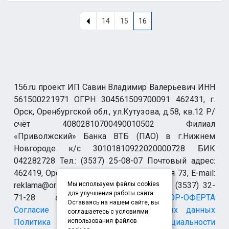
14
15
16
156.ru проект ИП Савин Владимир Валерьевич ИНН
561500221971 ОГРН 304561509700091 462431, г.
Орск, Оренбургской обл., ул.Кутузова, д.58, кв.12 Р/
счёт 40802810700490010502 Филиал
«Приволжский» Банка ВТБ (ПАО) в г.Нижнем
Новгороде к/с 30101810922020000728 БИК
042282728 Тел.: (3537) 25-08-07 Почтовый адрес:
462419, Оренбургская обл., г. Орск-19 а/я 73, E-mail:
reklama@orsk.ru ТЕЛЕФОН МОДЕРАЦИИ (3537) 32-
Мы используем файлы cookies
для улучшения работы сайта.
71-28 allsupport@orsk.ru
ДОГОВОР-ОФЕРТА
Оставаясь на нашем сайте, вы
Согласие на обработку персональных данных
соглашаетесь с условиями
Политика конфиденциальности
использования файлов