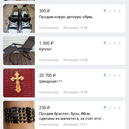
300 ₽
Продам новую детскую обувь.
Новотроицк
28 января 19:28
1 500 ₽
Куплю!
Новотроицк
28 января 19:28
20 700 ₽
Шикарная ! ! !
Новотроицк
28 января 19:28
250 ₽
Продам браслет, бусы, 88см,
сделаны из магнитита, за счет этого
можно сложить браслет на руку или
Новотроицк
28 января 19:27
на