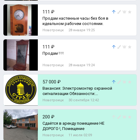
111 ₽
Продам настенные часы без боя в
идеальном рабочем состоянии.
Новотроицк
28 января 19:25
111 ₽
Продам ! ! !
Новотроицк
28 января 19:24
57 000 ₽
Вакансия: Электромонтер охранной
сигнализации Обязанности:
Обеспечение бесперебойной работ
Новотроицк
30 сентября 12:42
200 ₽
Сдаётся в аренду помещение НЕ
ДОРОГО !, Помещение
Новотроицк
11 июля 02:09