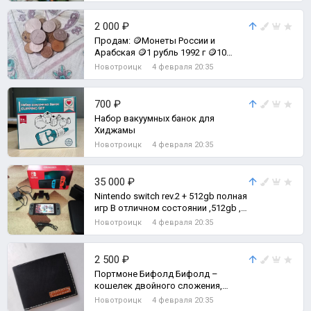
2 000 ₽
Продам: 🪙Монеты России и
Арабская 🪙1 рубль 1992 г 🪙10
копеек 2014 г 🪙25 рублей 2018 г ЧМ
Новотроицк
4 февраля 20:35
по
700 ₽
Набор вакуумных банок для
Хиджамы
Новотроицк
4 февраля 20:35
35 000 ₽
Nintendo switch rev.2 + 512gb полная
игр В отличном состоянии ,512gb ,
полный комплект как с магази
Новотроицк
4 февраля 20:35
2 500 ₽
Портмоне Бифолд Бифолд –
кошелек двойного сложения,
вмещает карты, банкноты.
Новотроицк
4 февраля 20:35