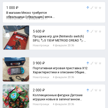
1 000 ₽
В магазин Мяско требуется
обвальщица (обвальщик) мяса.
Новотроицк
6 февраля 23:17
(Обрезать мясо от кости).
5 600 ₽
Продажа игр для (Nintendo switch)
SIFU, 🏷️5 150 ₽ METROID DREAD 🏷️ 5
600 ₽
Новотроицк
4 февраля 20:36
3 900 ₽
Портативная игровая приставка X12
Характеристики и описание Общие
характеристики МодельX12 Память
Новотроицк
4 февраля 20:36
О
2 000 ₽
Коллекционные фигурки Детские
игрушки новые в запечатанном
виде.
Новотроицк
4 февраля 20:36