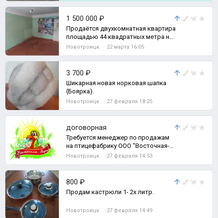
1 500 000 ₽
Продаётся двухкомнатная квартира
площадью 44 квадратных метра на
первом этаже пятиэтажного
Новотроицк
22 марта 16:05
панельног, 2-комн. квартира
3 700 ₽
Шикарная новая норковая шапка
(Боярка).
Новотроицк
27 февраля 18:25
договорная
Требуется менеджер по продажам
на птицефабрику ООО "Восточная-
Агро".
Новотроицк
27 февраля 14:53
800 ₽
Продам кастрюли 1- 2х литр.
Новотроицк
27 февраля 14:49