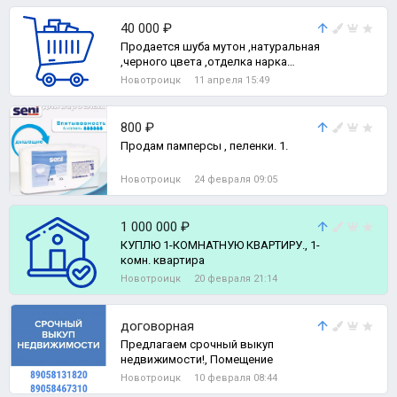
40 000 ₽
Продается шуба мутон ,натуральная
,черного цвета ,отделка нарка
,новая, Фирма Рафаэль коллекцион.
Новотроицк
11 апреля 15:49
ра
800 ₽
Продам памперсы , пеленки. 1.
Новотроицк
24 февраля 09:05
1 000 000 ₽
КУПЛЮ 1-КОМНАТНУЮ КВАРТИРУ., 1-
комн. квартира
Новотроицк
20 февраля 21:14
договорная
Предлагаем срочный выкуп
недвижимости!, Помещение
Новотроицк
10 февраля 08:44