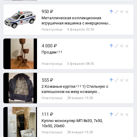
950 ₽
Металлическая коллекционная
игрушечная машинка с инерционным
механизмом. 🚔Полицейская
Новотроицк
4 февраля 20:34
машинка Vol
4 000 ₽
Продам ! ! !
Новотроицк
3 февраля 08:35
555 ₽
2 Кожаные куртки ! ! ! 1) Стильную с
капюшоном на меху кожаную
мужскую зимнюю куртку, размер
Новотроицк
28 января 19:28
надо м
111 ₽
Куплю монокуляр МП 8х30, 7х50,
10х50, 20х60 .
Новотроицк
28 января 19:28