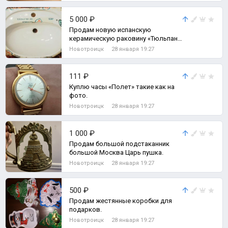
5 000 ₽
Продам новую испанскую
керамическую раковину «Тюльпан»
с ножкой.
Новотроицк
28 января 19:27
111 ₽
Куплю часы «Полет» такие как на
фото.
Новотроицк
28 января 19:27
1 000 ₽
Продам большой подстаканник
большой Москва Царь пушка.
Новотроицк
28 января 19:27
500 ₽
Продам жестянные коробки для
подарков.
Новотроицк
28 января 19:27