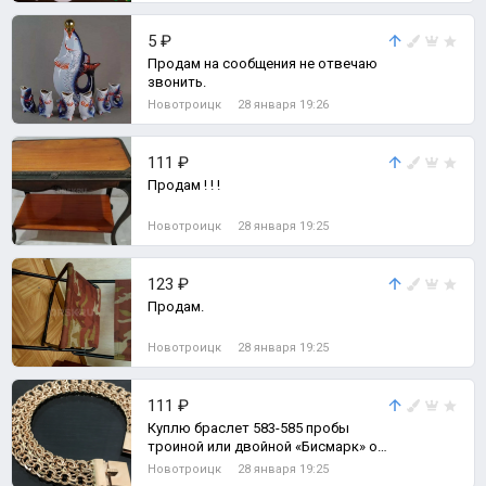
5 ₽
Продам на сообщения не отвечаю
звонить.
Новотроицк
28 января 19:26
111 ₽
Продам ! ! !
Новотроицк
28 января 19:25
123 ₽
Продам.
Новотроицк
28 января 19:25
111 ₽
Куплю браслет 583-585 пробы
троиной или двойной «Бисмарк» от
35 до 50 грамм Именно «Бисмарк»
Новотроицк
28 января 19:25
как н