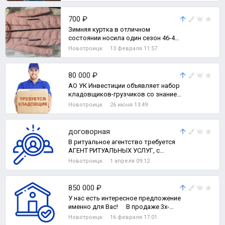
700 ₽
Зимняя куртка в отличном
состоянии носила один сезон 46-48
размер
Новотроицк
13 февраля 11:57
80 000 ₽
АО УК Инвестиции объявляет набор
кладовщиков-грузчиков со знанием
1с, word, exel и работой на компью
Новотроицк
26 июня 13:49
договорная
В ритуальное агентство требуется
АГЕНТ РИТУАЛЬНЫХ УСЛУГ, с
личным автомобилем.
Новотроицк
1 апреля 09:12
850 000 ₽
У нас есть интересное предложение
именно для Вас! ⠀ В продаже 3х-
комнатная квартира, по адресу пер.,
Новотроицк
16 февраля 17:01
2-комн. квартира