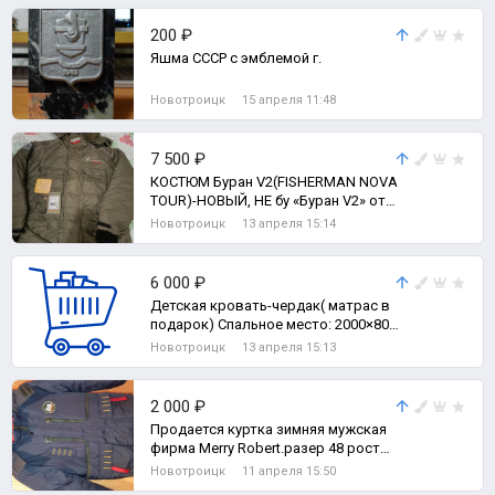
200 ₽
Яшма СССР с эмблемой г.
Новотроицк
15 апреля 11:48
7 500 ₽
КОСТЮМ Буран V2(FISHERMAN NOVA
TOUR)-НОВЫЙ, НЕ бу «Буран V2» от
торговой марки Fisherman NOVA
Новотроицк
13 апреля 15:14
TOUR
6 000 ₽
Детская кровать-чердак( матрас в
подарок) Спальное место: 2000×800
мм.
Новотроицк
13 апреля 15:13
2 000 ₽
Продается куртка зимняя мужская
фирма Merry Robert.разер 48 рост
152
Новотроицк
11 апреля 15:50