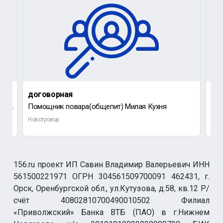
договорная
до
ООО "Ремонтно-механический завод" приглашает на работу уборщика служебных помещений на неп
Помощник повара(общепит) Милая Кухня
Новотроицк
Нов
156.ru проект ИП Савин Владимир Валерьевич ИНН
561500221971 ОГРН 304561509700091 462431, г.
Орск, Оренбургской обл., ул.Кутузова, д.58, кв.12 Р/
счёт 40802810700490010502 Филиал
«Приволжский» Банка ВТБ (ПАО) в г.Нижнем