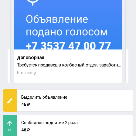
договорная
32 
ООО "Ремонтно-механический завод" приглашает на работу инженера - гидравлика.
Требуется продавец в колбасный отдел, заработная плата от 60 до 90 т.р.
Новотроицк
Нов
Выделить объявление
46 ₽
Свободное поднятие 2 раза
x2
46 ₽