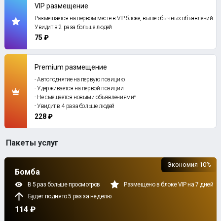
VIP размещение
Размещается на первом месте в VIP-блоке, выше обычных объявлений.
Увидит в 2 раза больше людей
75 ₽
Premium размещение
- Автоподнятие на первую позицию
- Удерживается на первой позиции
- Не смещается новыми объявлениями*
- Увидит в 4 раза больше людей
228 ₽
Пакеты услуг
Экономия 10%
Бомба
В 5 раз больше просмотров
Размещено в блоке VIP на 7 дней
Будет поднято 5 раз за неделю
114 ₽