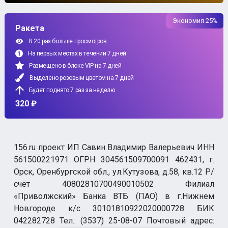
Экономия 25%
Ракета
В 20 раз больше просмотров
На первых местах в течении 7 дней
Размещено в блоке VIP на 7 дней
Выделено розовым цветом на 7 дней
Будет поднято 7 раз за неделю
320 ₽
156.ru проект ИП Савин Владимир Валерьевич ИНН
561500221971 ОГРН 304561509700091 462431, г.
Орск, Оренбургской обл., ул.Кутузова, д.58, кв.12 Р/
счёт 40802810700490010502 Филиал
«Приволжский» Банка ВТБ (ПАО) в г.Нижнем
Новгороде к/с 30101810922020000728 БИК
042282728 Тел.: (3537) 25-08-07 Почтовый адрес: