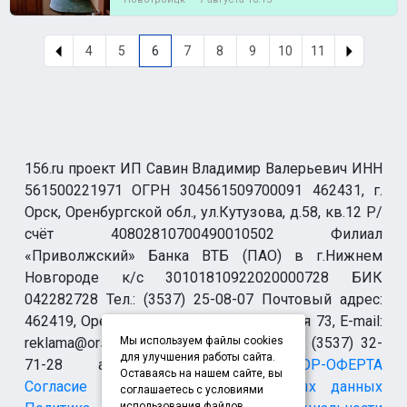
4
5
6
7
8
9
10
11
156.ru проект ИП Савин Владимир Валерьевич ИНН
561500221971 ОГРН 304561509700091 462431, г.
Орск, Оренбургской обл., ул.Кутузова, д.58, кв.12 Р/
счёт 40802810700490010502 Филиал
«Приволжский» Банка ВТБ (ПАО) в г.Нижнем
Новгороде к/с 30101810922020000728 БИК
042282728 Тел.: (3537) 25-08-07 Почтовый адрес:
462419, Оренбургская обл., г. Орск-19 а/я 73, E-mail:
reklama@orsk.ru ТЕЛЕФОН МОДЕРАЦИИ (3537) 32-
Мы используем файлы cookies
для улучшения работы сайта.
71-28 allsupport@orsk.ru
ДОГОВОР-ОФЕРТА
Оставаясь на нашем сайте, вы
Согласие на обработку персональных данных
соглашаетесь с условиями
использования файлов