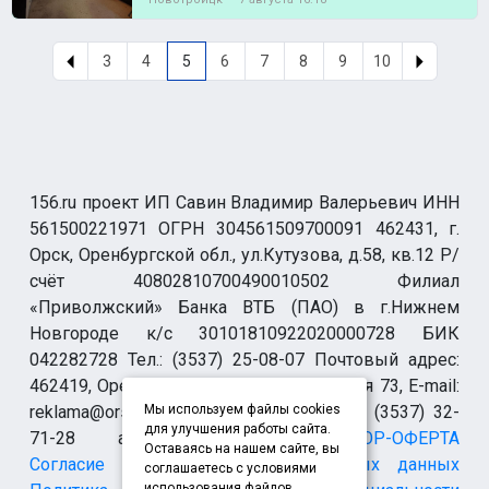
3
4
5
6
7
8
9
10
156.ru проект ИП Савин Владимир Валерьевич ИНН
561500221971 ОГРН 304561509700091 462431, г.
Орск, Оренбургской обл., ул.Кутузова, д.58, кв.12 Р/
счёт 40802810700490010502 Филиал
«Приволжский» Банка ВТБ (ПАО) в г.Нижнем
Новгороде к/с 30101810922020000728 БИК
042282728 Тел.: (3537) 25-08-07 Почтовый адрес:
462419, Оренбургская обл., г. Орск-19 а/я 73, E-mail:
reklama@orsk.ru ТЕЛЕФОН МОДЕРАЦИИ (3537) 32-
Мы используем файлы cookies
для улучшения работы сайта.
71-28 allsupport@orsk.ru
ДОГОВОР-ОФЕРТА
Оставаясь на нашем сайте, вы
Согласие на обработку персональных данных
соглашаетесь с условиями
использования файлов