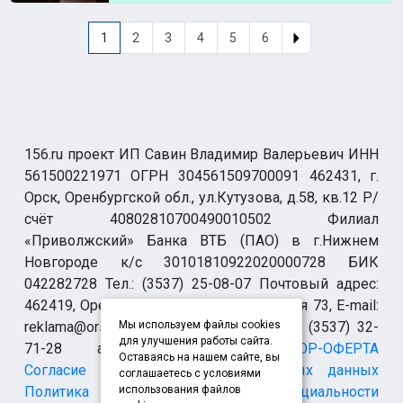
1
2
3
4
5
6
156.ru проект ИП Савин Владимир Валерьевич ИНН
561500221971 ОГРН 304561509700091 462431, г.
Орск, Оренбургской обл., ул.Кутузова, д.58, кв.12 Р/
счёт 40802810700490010502 Филиал
«Приволжский» Банка ВТБ (ПАО) в г.Нижнем
Новгороде к/с 30101810922020000728 БИК
042282728 Тел.: (3537) 25-08-07 Почтовый адрес:
462419, Оренбургская обл., г. Орск-19 а/я 73, E-mail:
reklama@orsk.ru ТЕЛЕФОН МОДЕРАЦИИ (3537) 32-
Мы используем файлы cookies
для улучшения работы сайта.
71-28 allsupport@orsk.ru
ДОГОВОР-ОФЕРТА
Оставаясь на нашем сайте, вы
Согласие на обработку персональных данных
соглашаетесь с условиями
Политика конфиденциальности
использования файлов