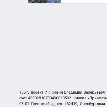
156.ru проект ИП Савин Владимир Валерьевич И
счёт 40802810700490010502 Филиал «Приволжск
08-07 Почтовый адрес: 462419, Оренбургская о