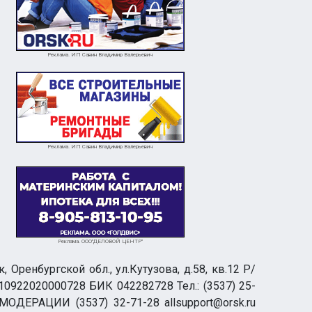
Реклама. ИП Савин Владимир Валерьевич
Реклама. ИП Савин Владимир Валерьевич
Реклама. ООО"ДЕЛОВОЙ ЦЕНТР"
ренбургской обл., ул.Кутузова, д.58, кв.12 Р/
0922020000728 БИК 042282728 Тел.: (3537) 25-
 МОДЕРАЦИИ (3537) 32-71-28 allsupport@orsk.ru