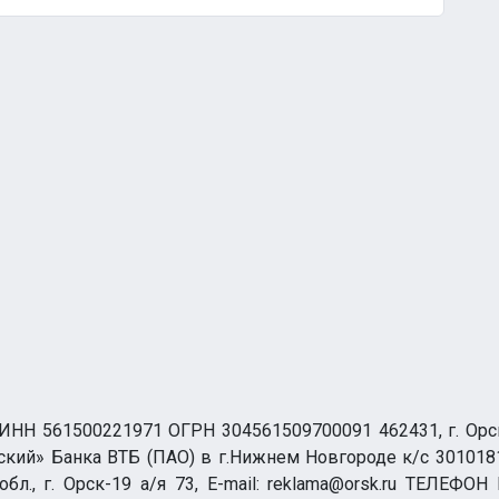
НН 561500221971 ОГРН 304561509700091 462431, г. Орск, О
ий» Банка ВТБ (ПАО) в г.Нижнем Новгороде к/с 3010181
бл., г. Орск-19 а/я 73, E-mail: reklama@orsk.ru ТЕЛЕФОН