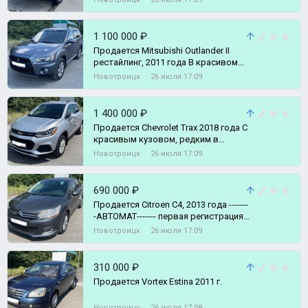
1 100 000 ₽
Продается Mitsubishi Outlander II
рестайлинг, 2011 года В красивом
цвете Двигатель 2.0 литра (147
Новотроицк
26 июля 17:09
1 400 000 ₽
Продается Сhevrolеt Тrах 2018 года С
кpaсивым кузoвoм, pедким в
России полноприводный паркетник
Новотроицк
26 июля 17:09
с к
690 000 ₽
Пpoдается Citroen C4, 2013 года -------
-АВТОМАТ------- первая регистрация
автомобиля 03.2014 года
Новотроицк
26 июля 17:09
310 000 ₽
Продается Vortex Estina 2011 г.
Новотроицк
26 июля 17:08