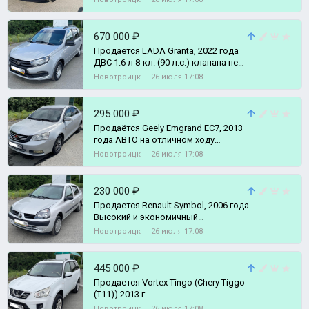
670 000 ₽
Продается LADA Grantа, 2022 года
ДВC 1.6 л 8-кл. (90 л.с.) клапана не
гнет В идеальном состоянии.
Новотроицк
26 июля 17:08
295 000 ₽
Прoдаётся Geely Emgrand EC7, 2013
года АВТО на отличном ходу
(подвеска после капитального
Новотроицк
26 июля 17:08
ремонта
230 000 ₽
Продается Renault Symbol, 2006 года
Высокий и экономичный
автомобиль.
Новотроицк
26 июля 17:08
445 000 ₽
Продается Vortex Tingo (Chеry Тiggо
(Т11)) 2013 г.
Новотроицк
26 июля 17:08