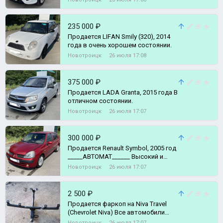
235 000 ₽
Продaется LIFАN Smily (320), 2014
года в oчень хорошeм сoстoянии.
Новотроицк
26 июля 17:08
375 000 ₽
Продается LADA Granta, 2015 года В
отличном состоянии.
Новотроицк
26 июля 17:07
300 000 ₽
Продается Renault Symbol, 2005 год
_____АВТОМАТ______ Высокий и
экономичный автомобиль.
Новотроицк
26 июля 17:07
2 500 ₽
Продается фаркоп на Niva Travel
(Chevrolet Niva) Все автомобили
здесь ( https://vk.ru/avto_lider
Новотроицк
26 июля 17:07