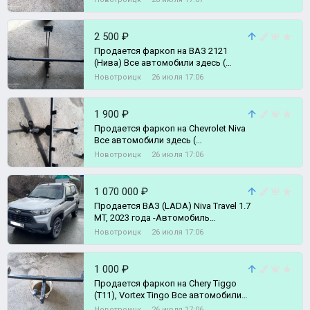
2 500 ₽
Продается фаркоп на ВАЗ 2121
(Нива) Все автомобили здесь (
https://vk.ru/avto_lider_56 )
Новотроицк
26 июля 17:06
1 900 ₽
Продается фаркоп на Chevrolet Niva
Все автомобили здесь (
https://vk.ru/avto_lider_56 )
Новотроицк
26 июля 17:06
1 070 000 ₽
Продается ВАЗ (LADA) Niva Travel 1.7
MT, 2023 года -Автомoбиль
приoбpетался у официального
Новотроицк
26 июля 17:06
дилера
1 000 ₽
Продается фаркоп на Chery Tiggo
(T11), Vortex Tingo Все автомобили
здесь ( https://vk.ru/avto_lider
Новотроицк
26 июля 17:06