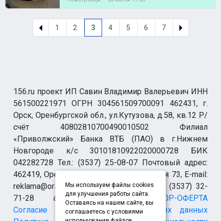
1
2
3
4
5
6
7
156.ru проект ИП Савин Владимир Валерьевич ИНН
561500221971 ОГРН 304561509700091 462431, г.
Орск, Оренбургской обл., ул.Кутузова, д.58, кв.12 Р/
счёт 40802810700490010502 Филиал
«Приволжский» Банка ВТБ (ПАО) в г.Нижнем
Новгороде к/с 30101810922020000728 БИК
042282728 Тел.: (3537) 25-08-07 Почтовый адрес:
462419, Оренбургская обл., г. Орск-19 а/я 73, E-mail:
reklama@orsk.ru ТЕЛЕФОН МОДЕРАЦИИ (3537) 32-
Мы используем файлы cookies
для улучшения работы сайта.
71-28 allsupport@orsk.ru
ДОГОВОР-ОФЕРТА
Оставаясь на нашем сайте, вы
Согласие на обработку персональных данных
соглашаетесь с условиями
использования файлов