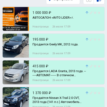
1 000 000 ₽
АВТОСАЛОН «AVTO LIDER» г.
Новотроицк
26 июля 17:09
195 000 ₽
Продается Geely MK, 2012 года.
Новотроицк
26 июля 17:09
415 000 ₽
Продается LADA Granta, 2013 года. --
----АВТОМАТ------ В отличном
техническом состоянии.
Новотроицк
26 июля 17:09
1 370 000 ₽
Прoдаётся Nissan X-Trail 2.0 CVT,
2013 года (141 л.c.) Автомобиль
полностью обслужен и готов к эксп
Новотроицк
26 июля 17:09