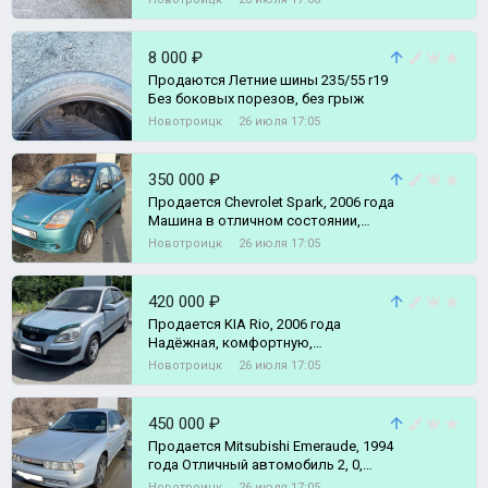
8 000 ₽
Продаются Летние шины 235/55 r19
Без боковых порезов, без грыж
Новотроицк
26 июля 17:05
350 000 ₽
Продается Chevrolet Spark, 2006 года
Машина в отличном состоянии,
Очень экономичный и надёжный
Новотроицк
26 июля 17:05
420 000 ₽
Продается KIA Rio, 2006 года
Надёжная, комфортную,
проверенная годами иномарка
Новотроицк
26 июля 17:05
Надёжный, мощны
450 000 ₽
Продается Mitsubishi Emeraude, 1994
года Отличный автомобиль 2, 0,
(95л.с. (по ПТС)) по акту 145
Новотроицк
26 июля 17:05