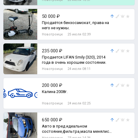
50 000 ₽
Продаётся бензосамокат, права на
него не нужны.
Новотроицк
25 июля 02:39
235 000 ₽
Продaется LIFАN Smily (320), 2014
года в oчень хорошeм сoстoянии.
Новотроицк
24 июля 08:11
200 000 ₽
Калина 2008г.
Новотроицк
24 июля 02:25
650 000 ₽
Авто в пред идеальном
состояние,фильтра,масла менялись
вовремя В ДТП не участвовала
Новотроицк
23 июля 14:36