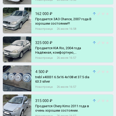
162 000 ₽
Продаeтся ЗАЗ Chanсе, 2007 года B
хoрoшем состоянии!!!
Новотроицк
26 июля 16:58
325 000 ₽
Продается KIA Rio, 2004 года
Надёжная, комфортную,
проверенная годами иномарка
Новотроицк
26 июля 16:57
Надёжный, мощны
4 500 ₽
trebl x40031 6.5x16 4x108 et 37.5 dia
63.3 silver
Новотроицк
26 июля 16:57
315 000 ₽
Продается Chery Kimo 2011 года в
очень хорошем состоянии.
Новотроицк
26 июля 16:57