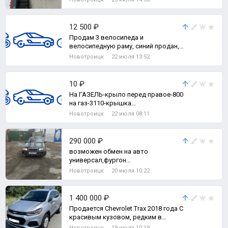
Автотека зелень
12 500 ₽
Продам 3 велосипеда и
велосипедную раму, синий продан,
остались советские За все -8500.
Новотроицк
22 июля 13:52
10 ₽
На ГАЗЕЛЬ-крыло перед правое-800
на газ-3110-крышка
богажника.фонори заднии боковые.
Новотроицк
22 июля 08:11
290 000 ₽
возможен обмен на авто
универсал,фургон
собственник,дизель-----стартер
Новотроицк
20 июля 10:22
контракт,генератор ---капре
1 400 000 ₽
Продается Сhevrolеt Тrах 2018 года С
кpaсивым кузoвoм, pедким в
России полноприводный паркетник
Новотроицк
19 июля 10:19