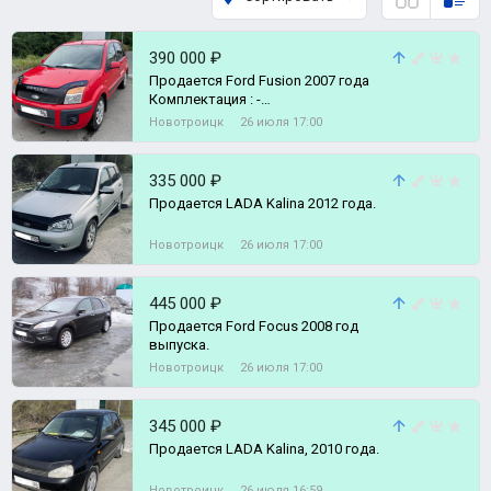
390 000 ₽
Продается Ford Fusion 2007 года
Комплектация : -
Электростеклоподъёмники. - Аудио
Новотроицк
26 июля 17:00
система.
335 000 ₽
Продается LADA Kalina 2012 года.
Новотроицк
26 июля 17:00
445 000 ₽
Продается Ford Focus 2008 год
выпуска.
Новотроицк
26 июля 17:00
345 000 ₽
Продается LADA Kalina, 2010 года.
Новотроицк
26 июля 16:59