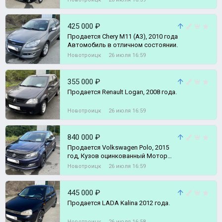
425 000 ₽
Продается Chery M11 (A3), 2010 года
Автомобиль в отличном состоянии.
Новотроицк
26 июля 16:59
355 000 ₽
Продается Renault Logan, 2008 года.
Новотроицк
26 июля 16:59
840 000 ₽
Продается Volkswagen Polo, 2015
год, Кузов оцинкованный Мотор
работает отлично, надёжный и пра
Новотроицк
26 июля 16:59
445 000 ₽
Продается LADA Kalina 2012 года.
Новотроицк
26 июля 16:58