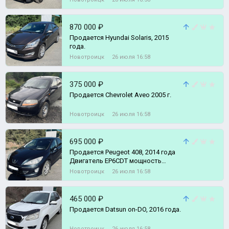
870 000 ₽
Продается Hyundai Solaris, 2015
года.
Новотроицк
26 июля 16:58
375 000 ₽
Продается Chevrolet Aveo 2005 г.
Новотроицк
26 июля 16:58
695 000 ₽
Пpoдается Реugеоt 408, 2014 года
Двигатeль ЕP6СDТ мoщность
150л.с., кoробкa aвтoмaт Aisin 6
Новотроицк
26 июля 16:58
ступ
465 000 ₽
Продается Datsun on-DO, 2016 года.
Новотроицк
26 июля 16:58