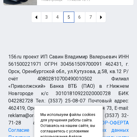
с
3
4
5
6
7
156.ru проект ИП Савин Владимир Валерьевич ИНН
561500221971 ОГРН 304561509700091 462431, г.
Орск, Оренбургской обл., ул.Кутузова, д.58, кв.12 Р/
счёт 40802810700490010502 Филиал
«Приволжский» Банка ВТБ (ПАО) в г.Нижнем
Новгороде к/с 30101810922020000728 БИК
042282728 Тел.: (3537) 25-08-07 Почтовый адрес:
462419, Оренбургская обл., г. Орск-19 а/я 73, E-mail:
reklama@orsk.ru ТЕЛЕФОН МОДЕРАЦИИ (3537) 32-
Мы используем файлы cookies
для улучшения работы сайта.
71-28 allsupport@orsk.ru
ДОГОВОР-ОФЕРТА
Оставаясь на нашем сайте, вы
Согласие на обработку персональных данных
соглашаетесь с условиями
использования файлов