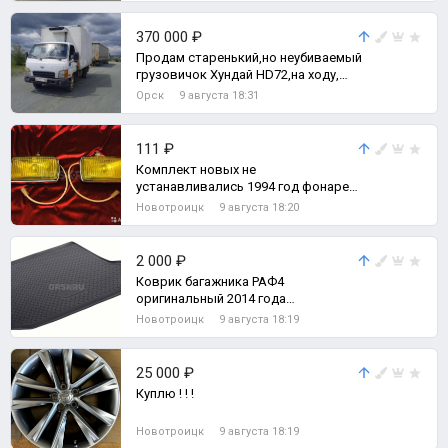
370 000 ₽
Продам старенький,но неубиваемый
грузовичок Хундай HD72,на ходу,
всё работает,хорошая резина,
Орск
9 августа 18:31
недавн
111 ₽
Комплект новых не
устанавливались 1994 год фонарей
противотуманных желтых с
Новотроицк
9 августа 18:20
креплениями и фишками.
2 000 ₽
Коврик багажника РАФ4
оригинальный 2014 года
полноразмерное запасное колесо
Новотроицк
9 августа 18:19
состояние отличное ! ! !
25 000 ₽
Куплю ! ! !
Новотроицк
9 августа 18:19