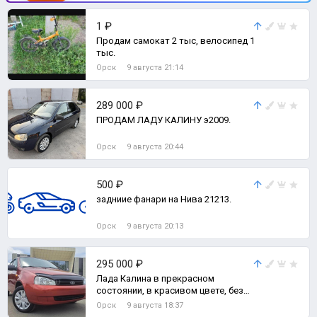
1 ₽
Продам самокат 2 тыс, велосипед 1
тыс.
Орск
9 августа 21:14
289 000 ₽
ПРОДАМ ЛАДУ КАЛИНУ э2009.
Орск
9 августа 20:44
500 ₽
задниие фанари на Нива 21213.
Орск
9 августа 20:13
295 000 ₽
Лада Калина в прекрасном
состоянии, в красивом цвете, без
дтп и с родным пробегом всего
Орск
9 августа 18:37
170000 тысяч