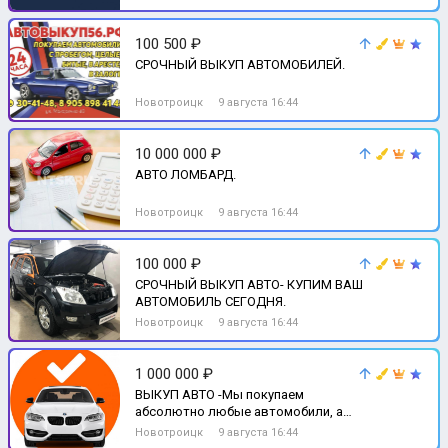
100 500 ₽
СРОЧНЫЙ ВЫКУП АВТОМОБИЛЕЙ.
Новотроицк
9 августа 16:44
10 000 000 ₽
АВТО ЛОМБАРД.
Новотроицк
9 августа 16:44
100 000 ₽
СРОЧНЫЙ ВЫКУП АВТО- КУПИМ ВАШ
АВТОМОБИЛЬ СЕГОДНЯ.
Новотроицк
9 августа 16:44
1 000 000 ₽
ВЫКУП АВТО -Мы покупаем
абсолютно любые автомобили, а
точнее - совсем новые, с пробегом,
Новотроицк
9 августа 16:44
после ДТП,