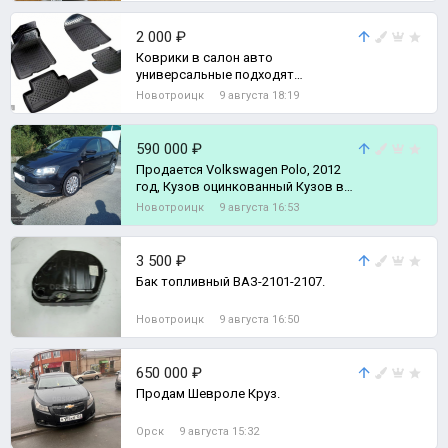
2 000 ₽
Коврики в салон авто
универсальные подходят
практически на все авто.
Новотроицк
9 августа 18:19
590 000 ₽
Продается Volkswagen Polo, 2012
год, Кузов оцинкованный Кузов в
родном окрасе, без ДТП Мотор
Новотроицк
9 августа 16:53
рабо
3 500 ₽
Бак топливный ВАЗ-2101-2107.
Новотроицк
9 августа 16:50
650 000 ₽
Продам Шевроле Круз.
Орск
9 августа 15:32