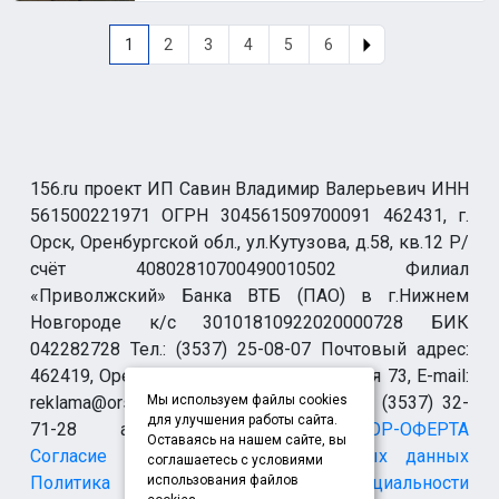
1
2
3
4
5
6
156.ru проект ИП Савин Владимир Валерьевич ИНН
561500221971 ОГРН 304561509700091 462431, г.
Орск, Оренбургской обл., ул.Кутузова, д.58, кв.12 Р/
счёт 40802810700490010502 Филиал
«Приволжский» Банка ВТБ (ПАО) в г.Нижнем
Новгороде к/с 30101810922020000728 БИК
042282728 Тел.: (3537) 25-08-07 Почтовый адрес:
462419, Оренбургская обл., г. Орск-19 а/я 73, E-mail:
reklama@orsk.ru ТЕЛЕФОН МОДЕРАЦИИ (3537) 32-
Мы используем файлы cookies
для улучшения работы сайта.
71-28 allsupport@orsk.ru
ДОГОВОР-ОФЕРТА
Оставаясь на нашем сайте, вы
Согласие на обработку персональных данных
соглашаетесь с условиями
Политика конфиденциальности
использования файлов