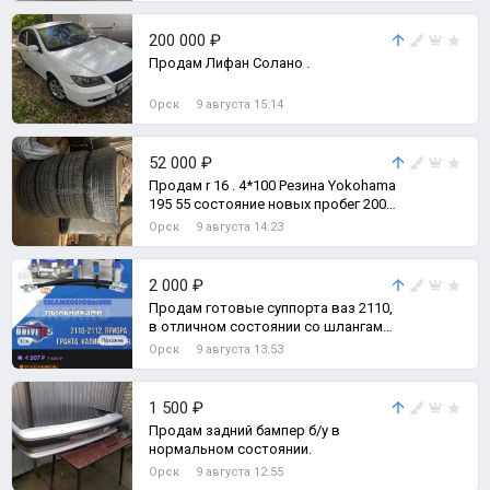
200 000 ₽
Продам Лифан Солано .
Орск
9 августа 15:14
52 000 ₽
Продам r 16 . 4*100 Резина Yokohama
195 55 состояние новых пробег 2000
км
Орск
9 августа 14:23
2 000 ₽
Продам готовые суппорта ваз 2110,
в отличном состоянии со шлангами
и медной шайбой всё как и полагае
Орск
9 августа 13:53
1 500 ₽
Продам задний бампер б/у в
нормальном состоянии.
Орск
9 августа 12:55