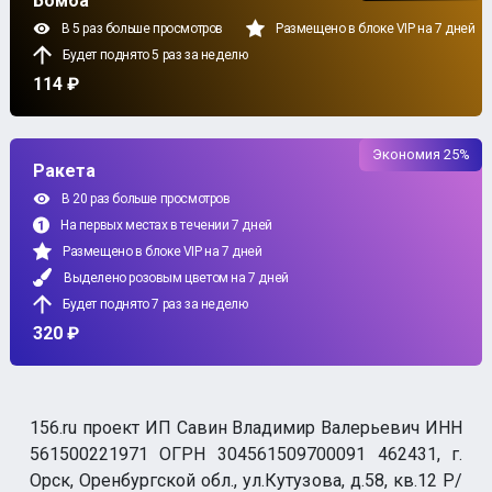
Бомба
В 5 раз больше просмотров
Размещено в блоке VIP на 7 дней
Будет поднято 5 раз за неделю
114 ₽
Экономия 25%
Ракета
В 20 раз больше просмотров
На первых местах в течении 7 дней
Размещено в блоке VIP на 7 дней
Выделено розовым цветом на 7 дней
Будет поднято 7 раз за неделю
320 ₽
156.ru проект ИП Савин Владимир Валерьевич ИНН
561500221971 ОГРН 304561509700091 462431, г.
Орск, Оренбургской обл., ул.Кутузова, д.58, кв.12 Р/