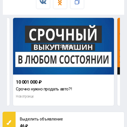
10 001 000 ₽
1 0
Срочно нужно продать авто?!
АВТ
Новотроицк
Нов
Выделить объявление
46 ₽