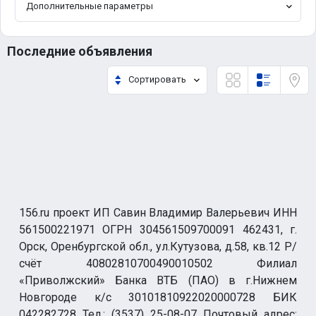
Дополнительные параметры
Последние объявления
Сортировать
156.ru проект ИП Савин Владимир Валерьевич ИНН
561500221971 ОГРН 304561509700091 462431, г.
Орск, Оренбургской обл., ул.Кутузова, д.58, кв.12 Р/
счёт 40802810700490010502 Филиал
«Приволжский» Банка ВТБ (ПАО) в г.Нижнем
Новгороде к/с 30101810922020000728 БИК
042282728 Тел.: (3537) 25-08-07 Почтовый адрес: