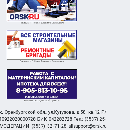
Реклама. ИП Савин Владимир Валерьевич
Реклама. ИП Савин Владимир Валерьевич
Реклама. ООО"ДЕЛОВОЙ ЦЕНТР"
ренбургской обл., ул.Кутузова, д.58, кв.12 Р/
0922020000728 БИК 042282728 Тел.: (3537) 25-
 МОДЕРАЦИИ (3537) 32-71-28 allsupport@orsk.ru