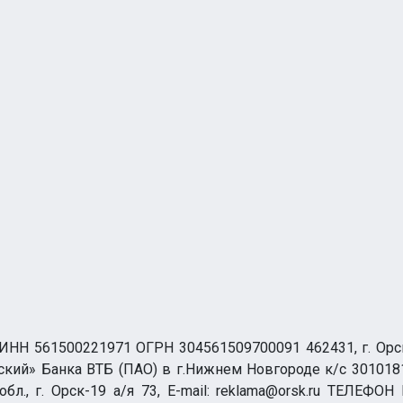
НН 561500221971 ОГРН 304561509700091 462431, г. Орск, О
ий» Банка ВТБ (ПАО) в г.Нижнем Новгороде к/с 3010181
бл., г. Орск-19 а/я 73, E-mail: reklama@orsk.ru ТЕЛЕФОН