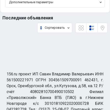
Дополнительные параметры
Последние объявления
Сортировать
156.ru проект ИП Савин Владимир Валерьевич ИНН
561500221971 ОГРН 304561509700091 462431, г.
Орск, Оренбургской обл., ул.Кутузова, д.58, кв.12 Р/
счёт 40802810700490010502 Филиал
«Приволжский» Банка ВТБ (ПАО) в г.Нижнем
Новгороде к/с 30101810922020000728 БИК
042282728 Тел.: (3537) 25-08-07 Почтовый адрес: