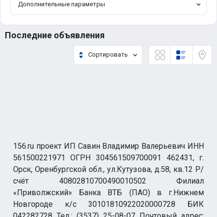
Дополнительные параметры
Последние объявления
Сортировать
156.ru проект ИП Савин Владимир Валерьевич ИНН
561500221971 ОГРН 304561509700091 462431, г.
Орск, Оренбургской обл., ул.Кутузова, д.58, кв.12 Р/
счёт 40802810700490010502 Филиал
«Приволжский» Банка ВТБ (ПАО) в г.Нижнем
Новгороде к/с 30101810922020000728 БИК
042282728 Тел.: (3537) 25-08-07 Почтовый адрес: