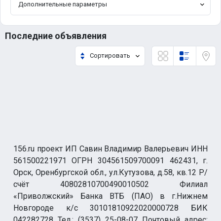
Дополнительные параметры
Последние объявления
Сортировать
156.ru проект ИП Савин Владимир Валерьевич ИНН
561500221971 ОГРН 304561509700091 462431, г.
Орск, Оренбургской обл., ул.Кутузова, д.58, кв.12 Р/
счёт 40802810700490010502 Филиал
«Приволжский» Банка ВТБ (ПАО) в г.Нижнем
Новгороде к/с 30101810922020000728 БИК
042282728 Тел.: (3537) 25-08-07 Почтовый адрес: