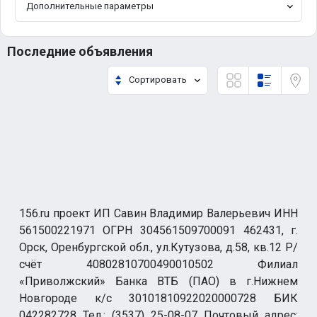
Дополнительные параметры
Последние объявления
Сортировать
156.ru проект ИП Савин Владимир Валерьевич ИНН
561500221971 ОГРН 304561509700091 462431, г.
Орск, Оренбургской обл., ул.Кутузова, д.58, кв.12 Р/
счёт 40802810700490010502 Филиал
«Приволжский» Банка ВТБ (ПАО) в г.Нижнем
Новгороде к/с 30101810922020000728 БИК
042282728 Тел.: (3537) 25-08-07 Почтовый адрес: