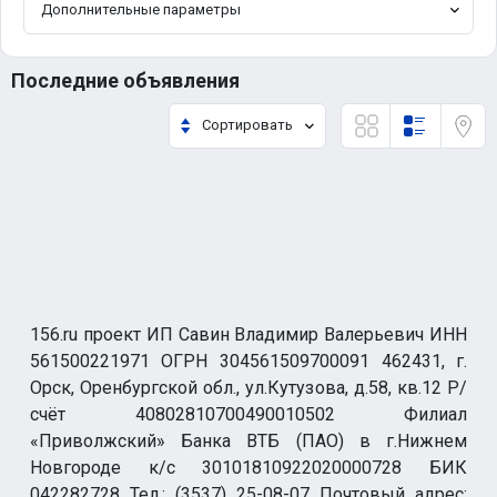
Дополнительные параметры
Последние объявления
Сортировать
156.ru проект ИП Савин Владимир Валерьевич ИНН
561500221971 ОГРН 304561509700091 462431, г.
Орск, Оренбургской обл., ул.Кутузова, д.58, кв.12 Р/
счёт 40802810700490010502 Филиал
«Приволжский» Банка ВТБ (ПАО) в г.Нижнем
Новгороде к/с 30101810922020000728 БИК
042282728 Тел.: (3537) 25-08-07 Почтовый адрес: