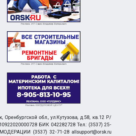
Реклама. ИП Савин Владимир Валерьевич
Реклама. ИП Савин Владимир Валерьевич
Реклама. ООО"ДЕЛОВОЙ ЦЕНТР"
ренбургской обл., ул.Кутузова, д.58, кв.12 Р/
0922020000728 БИК 042282728 Тел.: (3537) 25-
 МОДЕРАЦИИ (3537) 32-71-28 allsupport@orsk.ru