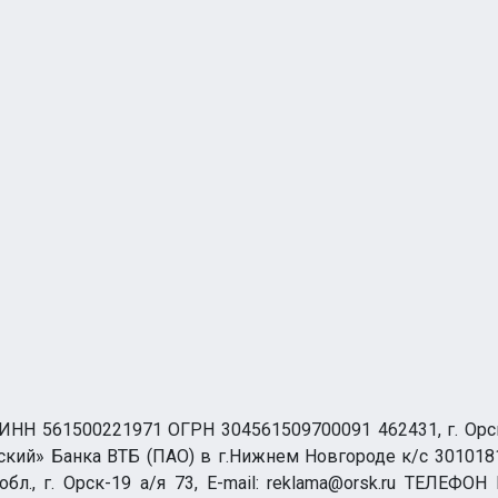
НН 561500221971 ОГРН 304561509700091 462431, г. Орск, О
ий» Банка ВТБ (ПАО) в г.Нижнем Новгороде к/с 3010181
бл., г. Орск-19 а/я 73, E-mail: reklama@orsk.ru ТЕЛЕФОН