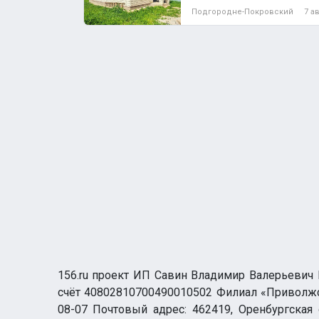
Подгородне-Покровский
7 а
156.ru проект ИП Савин Владимир Валерьевич И
счёт 40802810700490010502 Филиал «Приволжск
08-07 Почтовый адрес: 462419, Оренбургская о