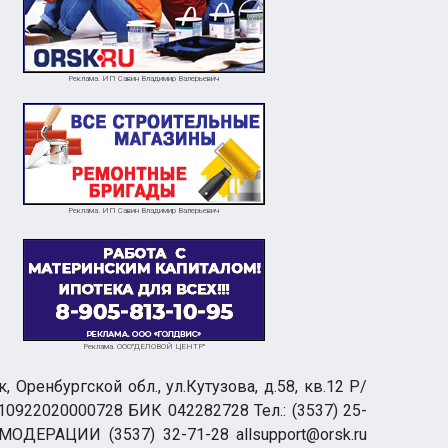
Реклама. ИП Савин Владимир Валерьевич
Реклама. ИП Савин Владимир Валерьевич
Реклама. ООО"ДЕЛОВОЙ ЦЕНТР"
ренбургской обл., ул.Кутузова, д.58, кв.12 Р/
0922020000728 БИК 042282728 Тел.: (3537) 25-
 МОДЕРАЦИИ (3537) 32-71-28 allsupport@orsk.ru