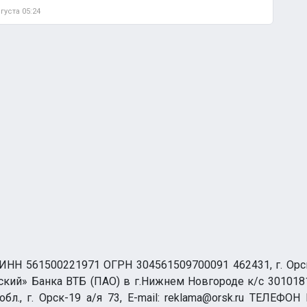
вгуста 05:24
НН 561500221971 ОГРН 304561509700091 462431, г. Орск, О
ий» Банка ВТБ (ПАО) в г.Нижнем Новгороде к/с 3010181
бл., г. Орск-19 а/я 73, E-mail: reklama@orsk.ru ТЕЛЕФОН