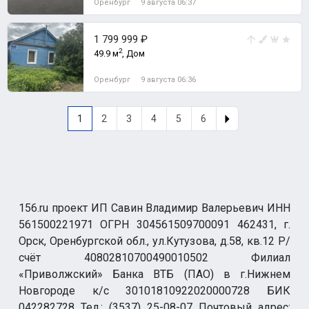
Оренбург
9 августа 06:37
1 799 999 ₽
2
49.9 м
, Дом
Оренбург
9 августа 06:36
1
2
3
4
5
6
156.ru проект ИП Савин Владимир Валерьевич ИНН
561500221971 ОГРН 304561509700091 462431, г.
Орск, Оренбургской обл., ул.Кутузова, д.58, кв.12 Р/
счёт 40802810700490010502 Филиал
«Приволжский» Банка ВТБ (ПАО) в г.Нижнем
Новгороде к/с 30101810922020000728 БИК
042282728 Тел.: (3537) 25-08-07 Почтовый адрес: