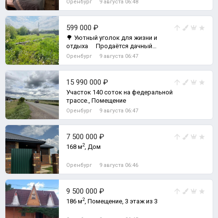
Оренбург
9 августа 06:48
599 000 ₽
🌳 Уютный уголок для жизни и
отдыха Продаётся дачный
участок с домиком 7,8 соток в СНТ
Оренбург
9 августа 06:47
&laquo;Юж, Земельный участок
15 990 000 ₽
Участок 140 соток на федеральной
трассе., Помещение
Оренбург
9 августа 06:47
7 500 000 ₽
2
168 м
, Дом
Оренбург
9 августа 06:46
9 500 000 ₽
2
186 м
, Помещение, 3 этаж из 3