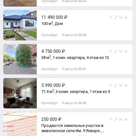
Оренбург
9 августа 06:42
11 490 000 ₽
2
100 м
, Дом
Оренбург
9 августа 06:42
4 750 000 ₽
2
38 м
, 1-комн. квартира, 4 этаж из 12
Оренбург
9 августа 06:41
5 990 000 ₽
2
71.4 м
, 3-комн. квартира, 1 этаж из 9
Оренбург
9 августа 06:40
250 000 ₽
Продаются земельные участки в
живописном селе Им. 9 Января.,
Земельный участок