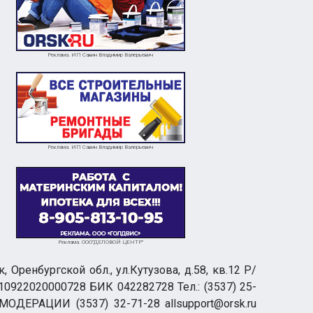
Реклама. ИП Савин Владимир Валерьевич
Реклама. ИП Савин Владимир Валерьевич
Реклама. ООО"ДЕЛОВОЙ ЦЕНТР"
ренбургской обл., ул.Кутузова, д.58, кв.12 Р/
0922020000728 БИК 042282728 Тел.: (3537) 25-
 МОДЕРАЦИИ (3537) 32-71-28 allsupport@orsk.ru