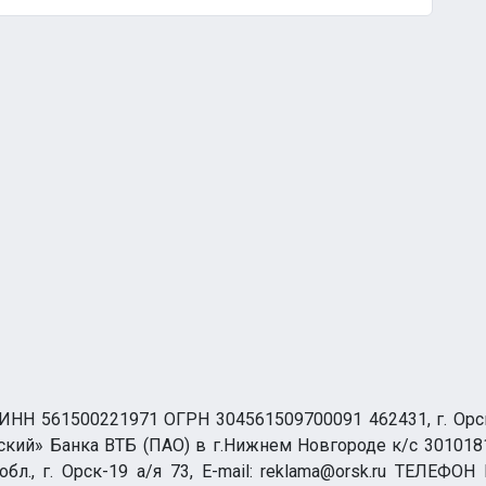
НН 561500221971 ОГРН 304561509700091 462431, г. Орск, О
ий» Банка ВТБ (ПАО) в г.Нижнем Новгороде к/с 3010181
бл., г. Орск-19 а/я 73, E-mail: reklama@orsk.ru ТЕЛЕФОН