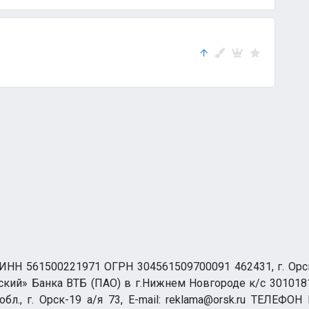
НН 561500221971 ОГРН 304561509700091 462431, г. Орск, О
ий» Банка ВТБ (ПАО) в г.Нижнем Новгороде к/с 3010181
бл., г. Орск-19 а/я 73, E-mail: reklama@orsk.ru ТЕЛЕФОН