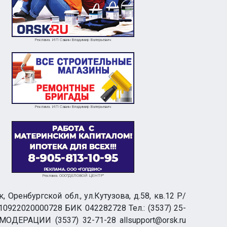
Реклама. ИП Савин Владимир Валерьевич
Реклама. ИП Савин Владимир Валерьевич
Реклама. ООО"ДЕЛОВОЙ ЦЕНТР"
ренбургской обл., ул.Кутузова, д.58, кв.12 Р/
0922020000728 БИК 042282728 Тел.: (3537) 25-
 МОДЕРАЦИИ (3537) 32-71-28 allsupport@orsk.ru