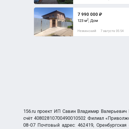
7 990 000 ₽
2
123 м
, Дом
Нежинский
7 августа 05:54
156.ru проект ИП Савин Владимир Валерьевич И
счёт 40802810700490010502 Филиал «Приволжск
08-07 Почтовый адрес: 462419, Оренбургская о