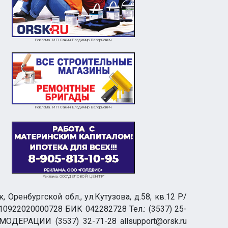
Реклама. ИП Савин Владимир Валерьевич
Реклама. ИП Савин Владимир Валерьевич
Реклама. ООО"ДЕЛОВОЙ ЦЕНТР"
ренбургской обл., ул.Кутузова, д.58, кв.12 Р/
0922020000728 БИК 042282728 Тел.: (3537) 25-
 МОДЕРАЦИИ (3537) 32-71-28 allsupport@orsk.ru