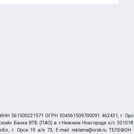
НН 561500221971 ОГРН 304561509700091 462431, г. Орск, О
ий» Банка ВТБ (ПАО) в г.Нижнем Новгороде к/с 3010181
бл., г. Орск-19 а/я 73, E-mail: reklama@orsk.ru ТЕЛЕФОН