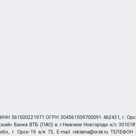
НН 561500221971 ОГРН 304561509700091 462431, г. Орск, О
ий» Банка ВТБ (ПАО) в г.Нижнем Новгороде к/с 3010181
бл., г. Орск-19 а/я 73, E-mail: reklama@orsk.ru ТЕЛЕФОН