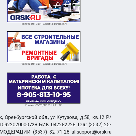
Реклама. ИП Савин Владимир Валерьевич
Реклама. ИП Савин Владимир Валерьевич
Реклама. ООО"ДЕЛОВОЙ ЦЕНТР"
ренбургской обл., ул.Кутузова, д.58, кв.12 Р/
0922020000728 БИК 042282728 Тел.: (3537) 25-
 МОДЕРАЦИИ (3537) 32-71-28 allsupport@orsk.ru