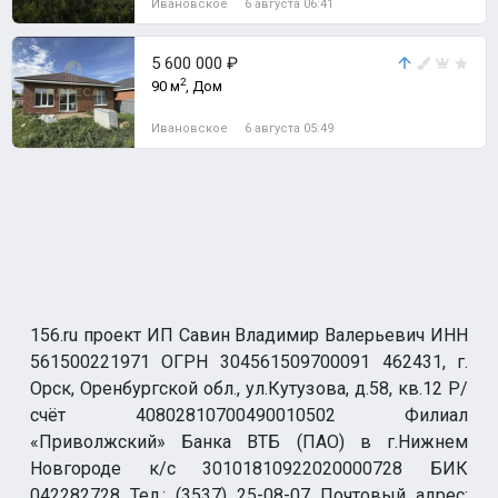
Ивановское
6 августа 06:41
Земельный участок
5 600 000 ₽
2
90 м
, Дом
Ивановское
6 августа 05:49
156.ru проект ИП Савин Владимир Валерьевич ИНН
561500221971 ОГРН 304561509700091 462431, г.
Орск, Оренбургской обл., ул.Кутузова, д.58, кв.12 Р/
счёт 40802810700490010502 Филиал
«Приволжский» Банка ВТБ (ПАО) в г.Нижнем
Новгороде к/с 30101810922020000728 БИК
042282728 Тел.: (3537) 25-08-07 Почтовый адрес: