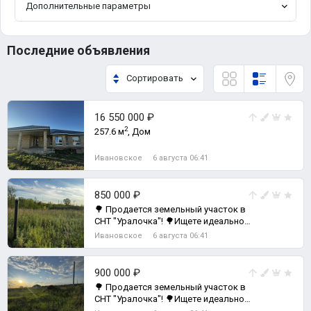
Дополнительные параметры
Последние объявления
Сортировать
16 550 000 ₽
2
257.6 м
, Дом
Ивановское
6 августа 06:41
850 000 ₽
🌳 Продается земельный участок в
СНТ "Уралочка"! 🌳Ищете идеальное
место для отдыха или пост,
Ивановское
6 августа 06:41
Земельный участок
900 000 ₽
🌳 Продается земельный участок в
СНТ "Уралочка"! 🌳Ищете идеальное
место для отдыха или пост,