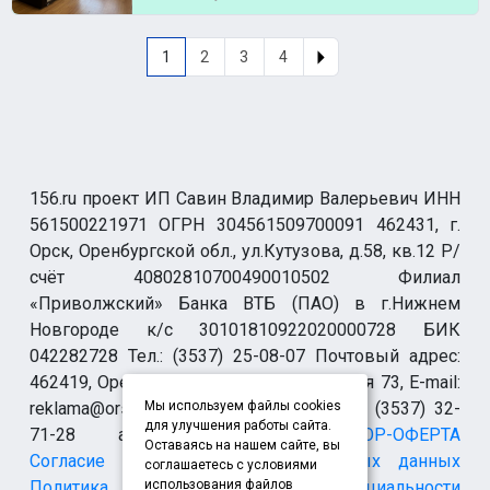
1
2
3
4
156.ru проект ИП Савин Владимир Валерьевич ИНН
561500221971 ОГРН 304561509700091 462431, г.
Орск, Оренбургской обл., ул.Кутузова, д.58, кв.12 Р/
счёт 40802810700490010502 Филиал
«Приволжский» Банка ВТБ (ПАО) в г.Нижнем
Новгороде к/с 30101810922020000728 БИК
042282728 Тел.: (3537) 25-08-07 Почтовый адрес:
462419, Оренбургская обл., г. Орск-19 а/я 73, E-mail:
reklama@orsk.ru ТЕЛЕФОН МОДЕРАЦИИ (3537) 32-
Мы используем файлы cookies
для улучшения работы сайта.
71-28 allsupport@orsk.ru
ДОГОВОР-ОФЕРТА
Оставаясь на нашем сайте, вы
Согласие на обработку персональных данных
соглашаетесь с условиями
Политика конфиденциальности
использования файлов