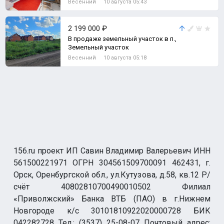
Весенний
10 августа 05:43
2 199 000 ₽
В продаже земельный участок в п.,
Земельный участок
Весенний
10 августа 05:18
156.ru проект ИП Савин Владимир Валерьевич ИНН
561500221971 ОГРН 304561509700091 462431, г.
Орск, Оренбургской обл., ул.Кутузова, д.58, кв.12 Р/
счёт 40802810700490010502 Филиал
«Приволжский» Банка ВТБ (ПАО) в г.Нижнем
Новгороде к/с 30101810922020000728 БИК
042282728 Тел.: (3537) 25-08-07 Почтовый адрес: