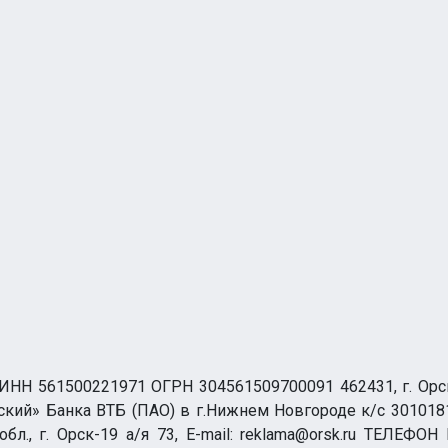
НН 561500221971 ОГРН 304561509700091 462431, г. Орск, О
ий» Банка ВТБ (ПАО) в г.Нижнем Новгороде к/с 3010181
бл., г. Орск-19 а/я 73, E-mail: reklama@orsk.ru ТЕЛЕФОН