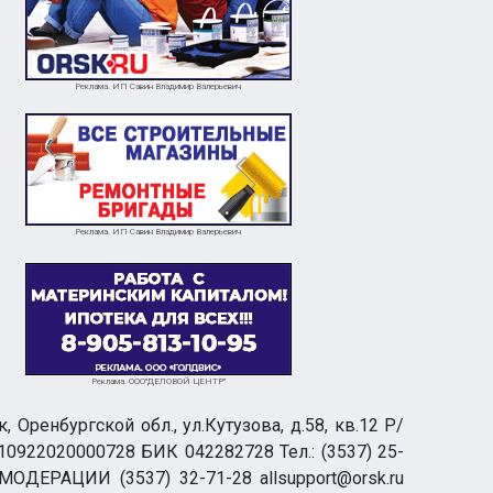
Реклама. ИП Савин Владимир Валерьевич
Реклама. ИП Савин Владимир Валерьевич
Реклама. ООО"ДЕЛОВОЙ ЦЕНТР"
ренбургской обл., ул.Кутузова, д.58, кв.12 Р/
0922020000728 БИК 042282728 Тел.: (3537) 25-
 МОДЕРАЦИИ (3537) 32-71-28 allsupport@orsk.ru