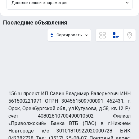
Дополнительные параметры
Последние объявления
Сортировать
156.ru проект ИП Савин Владимир Валерьевич ИНН
561500221971 ОГРН 304561509700091 462431, г.
Орск, Оренбургской обл., ул.Кутузова, д.58, кв.12 Р/
счёт 40802810700490010502 Филиал
«Приволжский» Банка ВТБ (ПАО) в г.Нижнем
Новгороде к/с 30101810922020000728 БИК
042282728 Тел.: (3537) 25-08-07 Почтовый адрес: