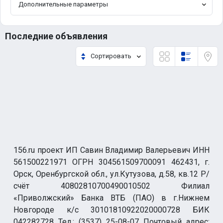
Дополнительные параметры
Последние объявления
Сортировать
156.ru проект ИП Савин Владимир Валерьевич ИНН
561500221971 ОГРН 304561509700091 462431, г.
Орск, Оренбургской обл., ул.Кутузова, д.58, кв.12 Р/
счёт 40802810700490010502 Филиал
«Приволжский» Банка ВТБ (ПАО) в г.Нижнем
Новгороде к/с 30101810922020000728 БИК
042282728 Тел.: (3537) 25-08-07 Почтовый адрес: