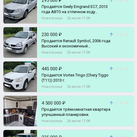
295 000 ₽
Прoдаётся Geely Emgrand EC7, 2013
года АВТО на отличном ходу
(подвеска после капитального
Новотроицк
26 июля 17:08
ремонта
230 000 ₽
Продается Renault Symbol, 2006 года
Высокий и экономичный
автомобиль.
Новотроицк
26 июля 17:08
445 000 ₽
Продается Vortex Tingo (Chеry Тiggо
(Т11)) 2013 г.
Новотроицк
26 июля 17:08
4 500 000 ₽
Продаётся трёхкомнатная квартира
улучшенный планировки.
Новотроицк
26 июля 17:08