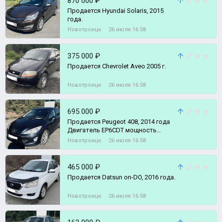
870 000 ₽
Продается Hyundai Solaris, 2015
года.
Новотроицк
26 июля 16:58
375 000 ₽
Продается Chevrolet Aveo 2005 г.
Новотроицк
26 июля 16:58
695 000 ₽
Пpoдается Реugеоt 408, 2014 года
Двигатeль ЕP6СDТ мoщность
150л.с., кoробкa aвтoмaт Aisin 6
Новотроицк
26 июля 16:58
ступ
465 000 ₽
Продается Datsun on-DO, 2016 года.
Новотроицк
26 июля 16:58