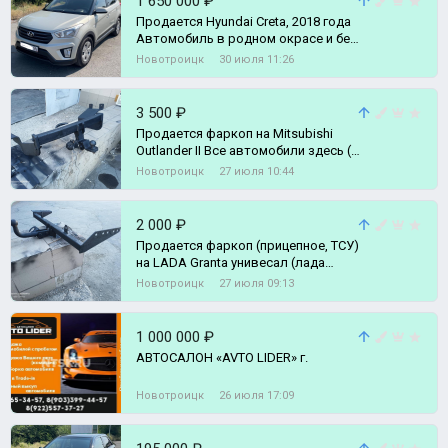
1 650 000 ₽
Продается Hyundai Creta, 2018 года
Автомобиль в родном окрасе и без
каких либо ДТП на 100% АВТО на
Новотроицк
30 июля 11:26
3 500 ₽
Продается фаркоп на Mitsubishi
Outlander II Все автомобили здесь (
vk.ru/avto_lider_56 )
Новотроицк
27 июля 10:44
2 000 ₽
Продается фаркоп (прицепное, ТСУ)
на LADA Granta унивесал (лада
гранта) на LADA Kalina универсал
Новотроицк
27 июля 09:13
(ла
1 000 000 ₽
АВТОСАЛОН «AVTO LIDER» г.
Новотроицк
26 июля 17:09