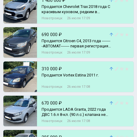
1 400 000 ₽
Продается Сhevrolеt Тrах 2018 года С
кpaсивым кузoвoм, pедким в
России полноприводный паркетник
Новотроицк
26 июля 17:09
с к
690 000 ₽
Пpoдается Citroen C4, 2013 года -------
-АВТОМАТ------- первая регистрация
автомобиля 03.2014 года
Новотроицк
26 июля 17:09
310 000 ₽
Продается Vortex Estina 2011 г.
Новотроицк
26 июля 17:08
670 000 ₽
Продается LADA Grantа, 2022 года
ДВC 1.6 л 8-кл. (90 л.с.) клапана не
гнет В идеальном состоянии.
Новотроицк
26 июля 17:08