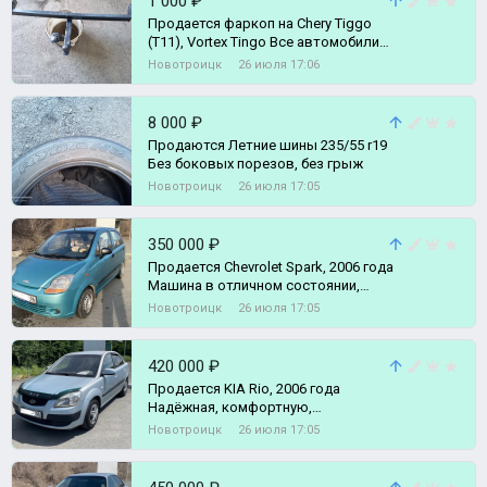
1 000 ₽
Продается фаркоп на Chery Tiggo
(T11), Vortex Tingo Все автомобили
здесь ( https://vk.ru/avto_lider
Новотроицк
26 июля 17:06
8 000 ₽
Продаются Летние шины 235/55 r19
Без боковых порезов, без грыж
Новотроицк
26 июля 17:05
350 000 ₽
Продается Chevrolet Spark, 2006 года
Машина в отличном состоянии,
Очень экономичный и надёжный
Новотроицк
26 июля 17:05
420 000 ₽
Продается KIA Rio, 2006 года
Надёжная, комфортную,
проверенная годами иномарка
Новотроицк
26 июля 17:05
Надёжный, мощны