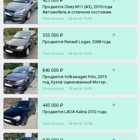
425 000 ₽
Продается Chery M11 (A3), 2010 года
Автомобиль в отличном состоянии.
Новотроицк
26 июля 16:59
355 000 ₽
Продается Renault Logan, 2008 года.
Новотроицк
26 июля 16:59
840 000 ₽
Продается Volkswagen Polo, 2015
год, Кузов оцинкованный Мотор
работает отлично, надёжный и пра
Новотроицк
26 июля 16:59
445 000 ₽
Продается LADA Kalina 2012 года.
Новотроицк
26 июля 16:58