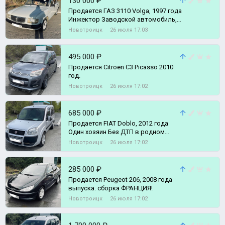
130 000 ₽
Продается ГАЗ 3110 Volga, 1997 года
Инжектор Заводской автомобиль, в
очень хорошем состоянии,
Новотроицк
26 июля 17:03
495 000 ₽
Продается Citroen C3 Picasso 2010
год.
Новотроицк
26 июля 17:02
685 000 ₽
Продается FIAT Doblo, 2012 года
Один хозяин Без ДТП в родном
окрасе Кузов оцинкованный М
Новотроицк
26 июля 17:02
285 000 ₽
Продается Peugeot 206, 2008 года
выпуска. сборка ФРАНЦИЯ!
Новотроицк
26 июля 17:02