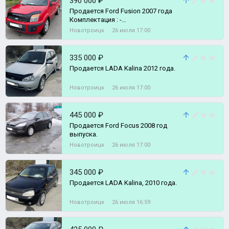
390 000 ₽
Продается Ford Fusion 2007 года
Комплектация : -
Электростеклоподъёмники. - Аудио
Новотроицк
26 июля 17:00
система.
335 000 ₽
Продается LADA Kalina 2012 года.
Новотроицк
26 июля 17:00
445 000 ₽
Продается Ford Focus 2008 год
выпуска.
Новотроицк
26 июля 17:00
345 000 ₽
Продается LADA Kalina, 2010 года.
Новотроицк
26 июля 16:59