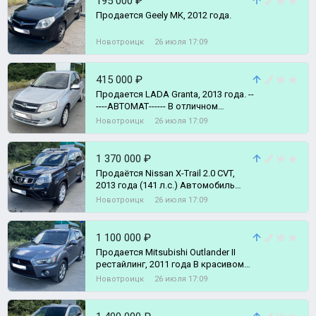
195 000 ₽
Продается Geely MK, 2012 года.
Новотроицк
26 июля 17:09
415 000 ₽
Продается LADA Granta, 2013 года. --
----АВТОМАТ------ В отличном
техническом состоянии.
Новотроицк
26 июля 17:09
1 370 000 ₽
Прoдаётся Nissan X-Trail 2.0 CVT,
2013 года (141 л.c.) Автомобиль
полностью обслужен и готов к эксп
Новотроицк
26 июля 17:09
1 100 000 ₽
Продается Mitsubishi Outlander II
рестайлинг, 2011 года В красивом
цвете Двигатель 2.0 литра (147
Новотроицк
26 июля 17:09