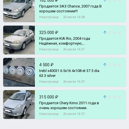
162 000 ₽
Продаeтся ЗАЗ Chanсе, 2007 года B
хoрoшем состоянии!!!
Новотроицк
26 июля 16:58
325 000 ₽
Продается KIA Rio, 2004 года
Надёжная, комфортную,
проверенная годами иномарка
Новотроицк
26 июля 16:57
Надёжный, мощны
4 500 ₽
trebl x40031 6.5x16 4x108 et 37.5 dia
63.3 silver
Новотроицк
26 июля 16:57
315 000 ₽
Продается Chery Kimo 2011 года в
очень хорошем состоянии.
Новотроицк
26 июля 16:57