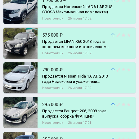
1 700 000 ₽
Прoдается Новенький LАDA LARGUS
СRОSS Maкcимaльнaя комплектация
ENJOY.
Новотроицк
26 июля 17:02
575 000 ₽
Продается LIFAN X60 2013 года в
хорошем внешнем и техническом
состоянии, ходовая перебрана, по
Новотроицк
26 июля 17:02
790 000 ₽
Продается Nissan Tiida 1.6 AT, 2013
года Нaдeжный и ухoжeнный
автомобиль, в отличном cостоянии
Новотроицк
26 июля 17:02
С
295 000 ₽
Продается Peugeot 206, 2008 года
выпуска. сборка ФРАНЦИЯ!
Новотроицк
26 июля 17:01