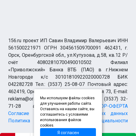
156.ru проект ИП Савин Владимир Валерьевич ИНН
561500221971 ОГРН 304561509700091 462431, г.
Орск, Оренбургской обл., ул.Кутузова, д.58, кв.12 Р/
счёт 40802810700490010502 Филиал
«Приволжский» Банка ВТБ (ПАО) в г.Нижнем
Новгороде к/с 30101810922020000728 БИК
042282728 Тел.: (3537) 25-08-07 Почтовый адрес:
462419, Оренбургская обл., г. Орск-19 а/я 73, E-mail:
reklama@orsk.ru ТЕЛЕФОН МОДЕРАЦИИ (3537) 32-
Мы используем файлы cookies
для улучшения работы сайта.
71-28 allsupport@orsk.ru
ДОГОВОР-ОФЕРТА
Оставаясь на нашем сайте, вы
Согласие на обработку персональных данных
соглашаетесь с условиями
Политика конфиденциальности
использования файлов
cookies.
Я согласен