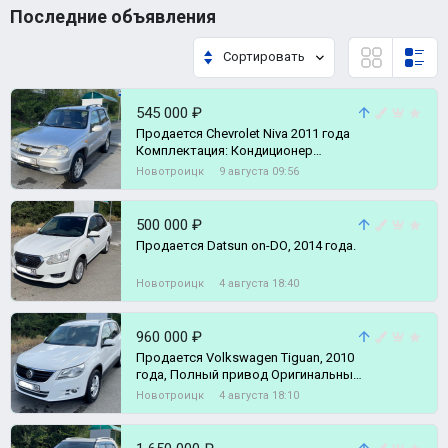
Последние объявления
Сортировать
545 000 ₽
Продается Chevrolet Niva 2011 года
Комплектация: Кондиционер
подогрев сидений ГУР без
Новотроицк
9 августа 09:56
500 000 ₽
Пpoдаeтcя Datsun on-DО, 2014 года.
Новотроицк
4 августа 18:40
960 000 ₽
Продается Volkswagen Tiguan, 2010
года, Полный привод Оригинальный
ПТС Родной подтверждённый про
Новотроицк
4 августа 18:10