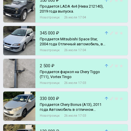
550 000 ₽
Продается LADA 4x4 (Нива 212140),
2019 года выпуска.
Новотроицк
26 июля 17:04
345 000 ₽
Продается Mitsubishi Space Star,
2004 года Отличный автомобиль, в
хорошей комплектации.
Новотроицк
26 июля 17:04
2 500 ₽
Продается фаркоп на Chery Tiggo
(T11), Vortex Tingo
Новотроицк
26 июля 17:03
330 000 ₽
Продается Chery Bonus (A13), 2011
года Автомобиль в отличном
состоянии.
Новотроицк
26 июля 17:03