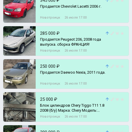
345 000 ₽
Продается Chevrolet Lacetti 2006 г.
Новотроицк
26 июля 17:00
285 000 ₽
Продается Peugeot 206, 2008 года
выпуска. сборка ФРАНЦИЯ!
Новотроицк
26 июля 17:00
250 000 ₽
Продается Daewoo Nexia, 2011 года.
Новотроицк
26 июля 17:00
25 000 ₽
Блок цилиндрoв Сhery Tiggо T11 1.8
2008 (б/у) Марка: Chеry Mодeль:
Tiggо Kузов: T11 Двигатeль: 1.8,
Новотроицк
26 июля 17:00