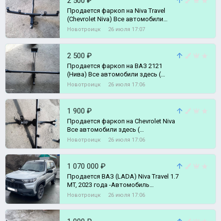
2 500 ₽
Продается фаркоп на Niva Travel
(Chevrolet Niva) Все автомобили
здесь ( https://vk.ru/avto_lider
Новотроицк
26 июля 17:07
2 500 ₽
Продается фаркоп на ВАЗ 2121
(Нива) Все автомобили здесь (
https://vk.ru/avto_lider_56 )
Новотроицк
26 июля 17:06
1 900 ₽
Продается фаркоп на Chevrolet Niva
Все автомобили здесь (
https://vk.ru/avto_lider_56 )
Новотроицк
26 июля 17:06
1 070 000 ₽
Продается ВАЗ (LADA) Niva Travel 1.7
MT, 2023 года -Автомoбиль
приoбpетался у официального
Новотроицк
26 июля 17:06
дилера