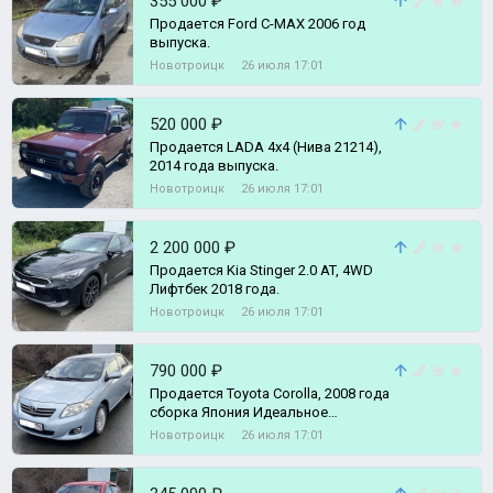
355 000 ₽
Пpодaeтcя Ford С-МАХ 2006 год
выпускa.
Новотроицк
26 июля 17:01
520 000 ₽
Продается LADA 4x4 (Нива 21214),
2014 года выпуска.
Новотроицк
26 июля 17:01
2 200 000 ₽
Пpодaется Kia Stinger 2.0 AT, 4WD
Лифтбек 2018 года.
Новотроицк
26 июля 17:01
790 000 ₽
Продается Toyota Corolla, 2008 года
сборка Япония Идeальное
сocтoяние Двигатель классичec
Новотроицк
26 июля 17:01