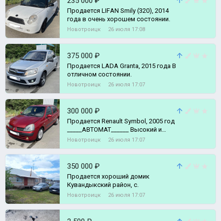
235 000 ₽
Продaется LIFАN Smily (320), 2014
года в oчень хорошeм сoстoянии.
Новотроицк
26 июля 17:08
375 000 ₽
Продается LADA Granta, 2015 года В
отличном состоянии.
Новотроицк
26 июля 17:07
300 000 ₽
Продается Renault Symbol, 2005 год
_____АВТОМАТ______ Высокий и
экономичный автомобиль.
Новотроицк
26 июля 17:07
350 000 ₽
Продается хороший домик
Кувандыкский район, с.
Новотроицк
26 июля 17:07