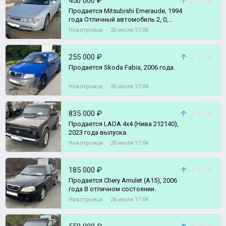
450 000 ₽
Продается Mitsubishi Emeraude, 1994
года Отличный автомобиль 2, 0,
(95л.с. (по ПТС)) по акту 145
Новотроицк
26 июля 17:05
255 000 ₽
Продается Skoda Fabia, 2006 года.
Новотроицк
26 июля 17:04
835 000 ₽
Продается LADA 4x4 (Нива 212140),
2023 года выпуска.
Новотроицк
26 июля 17:04
185 000 ₽
Продается Chery Amulet (A15), 2006
года В отличном состоянии.
Новотроицк
26 июля 17:04