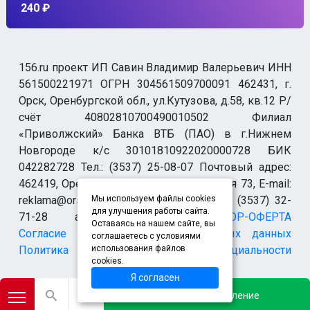
240 ₽
156.ru проект ИП Савин Владимир Валерьевич ИНН
561500221971 ОГРН 304561509700091 462431, г.
Орск, Оренбургской обл., ул.Кутузова, д.58, кв.12 Р/
счёт 40802810700490010502 Филиал
«Приволжский» Банка ВТБ (ПАО) в г.Нижнем
Новгороде к/с 30101810922020000728 БИК
042282728 Тел.: (3537) 25-08-07 Почтовый адрес:
462419, Оренбургская обл., г. Орск-19 а/я 73, E-mail:
reklama@orsk.ru ТЕЛЕФОН МОДЕРАЦИИ (3537) 32-
Мы используем файлы cookies
для улучшения работы сайта.
71-28 allsupport@orsk.ru
ДОГОВОР-ОФЕРТА
Оставаясь на нашем сайте, вы
Согласие на обработку персональных данных
соглашаетесь с условиями
Политика конфиденциальности
использования файлов
cookies.
Я согласен
*Instagram (запрещен на территории Российской Федерации)
Добавить объявление