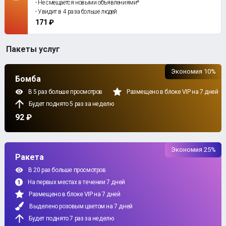
- Не смещается новыми объявлениями*
- Увидит в 4 раза больше людей
171 ₽
Пакеты услуг
Экономия 10%
Бомба
В 5 раз больше просмотров
Размещено в блоке VIP на 7 дней
Будет поднято 5 раз за неделю
92 ₽
Экономия 25%
Ракета
В 20 раз больше просмотров
На первых местах в течении 7 дней
Размещено в блоке VIP на 7 дней
Выделено розовым цветом на 7 дней
Будет поднято 7 раз за неделю