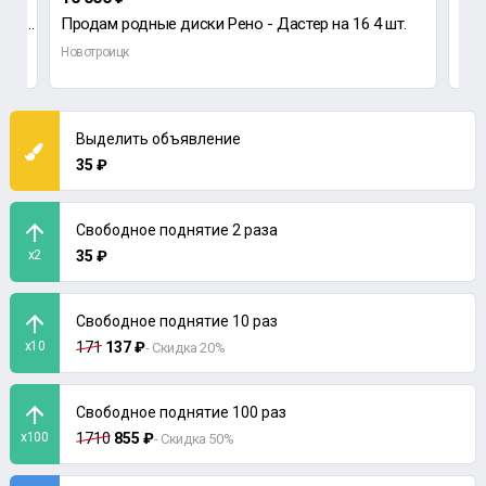
пирелли 185/65R15 за 2шт ,,есть латка на одной шине
Продам родные диски Рено - Дастер на 16 4 шт.
Новотроицк
Нов
Выделить объявление
35 ₽
Свободное поднятие 2 раза
x2
35 ₽
Свободное поднятие 10 раз
x10
171
137 ₽
- Скидка 20%
Свободное поднятие 100 раз
x100
1710
855 ₽
- Скидка 50%