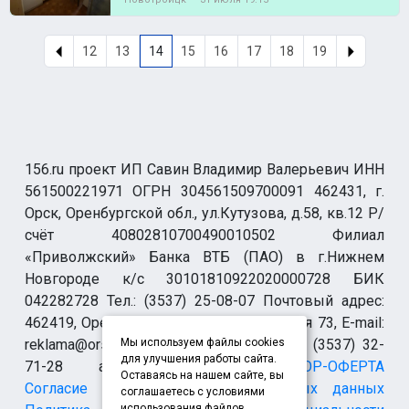
12
13
14
15
16
17
18
19
156.ru проект ИП Савин Владимир Валерьевич ИНН
561500221971 ОГРН 304561509700091 462431, г.
Орск, Оренбургской обл., ул.Кутузова, д.58, кв.12 Р/
счёт 40802810700490010502 Филиал
«Приволжский» Банка ВТБ (ПАО) в г.Нижнем
Новгороде к/с 30101810922020000728 БИК
042282728 Тел.: (3537) 25-08-07 Почтовый адрес:
462419, Оренбургская обл., г. Орск-19 а/я 73, E-mail:
reklama@orsk.ru ТЕЛЕФОН МОДЕРАЦИИ (3537) 32-
Мы используем файлы cookies
для улучшения работы сайта.
71-28 allsupport@orsk.ru
ДОГОВОР-ОФЕРТА
Оставаясь на нашем сайте, вы
Согласие на обработку персональных данных
соглашаетесь с условиями
использования файлов