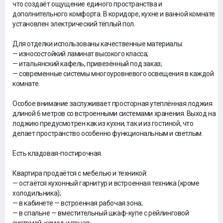
что создаёт ощущение единого пространства и
дополнительного комфорта. В коридоре, кухне и ванной комнате
установлен электрический тёплый пол.
Для отделки использованы качественные материалы:
— износостойкий ламинат высокого класса;
— итальянский кафель, привезённый под заказ;
— современные системы многоуровневого освещения в каждой
комнате.
Особое внимание заслуживает просторная утеплённая лоджия
длиной 6 метров со встроенными системами хранения. Выход на
лоджию предусмотрен как из кухни, так и из гостиной, что
делает пространство особенно функциональным и светлым.
Есть кладовая-постирочная.
Квартира продаётся с мебелью и техникой:
— остаётся кухонный гарнитур и встроенная техника (кроме
холодильника);
— в кабинете — встроенная рабочая зона;
— в спальне — вместительный шкаф-купе с рейлинговой