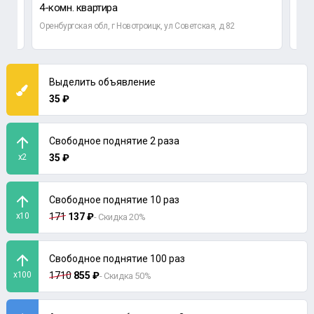
4-комн. квартира
2-к
Оренбургская обл, г Новотроицк, ул Советская, д 82
Орен
Выделить объявление
35 ₽
Свободное поднятие 2 раза
x2
35 ₽
Свободное поднятие 10 раз
x10
171
137 ₽
- Скидка 20%
Свободное поднятие 100 раз
x100
1710
855 ₽
- Скидка 50%