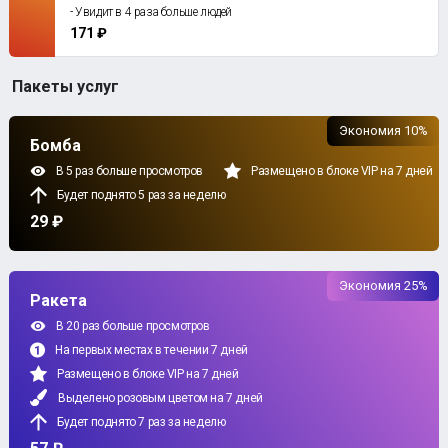
- Увидит в 4 раза больше людей
171 ₽
Пакеты услуг
Экономия 10%
Бомба
В 5 раз больше просмотров
Размещено в блоке VIP на 7 дней
Будет поднято 5 раз за неделю
29 ₽
Экономия 25%
Ракета
В 20 раз больше просмотров
На первых местах в течении 7 дней
Размещено в блоке VIP на 7 дней
Выделено розовым цветом на 7 дней
Будет поднято 7 раз за неделю