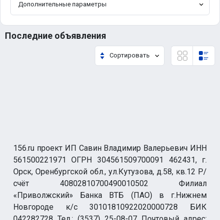
Дополнительные параметры
Последние объявления
Сортировать
156.ru проект ИП Савин Владимир Валерьевич ИНН
561500221971 ОГРН 304561509700091 462431, г.
Орск, Оренбургской обл., ул.Кутузова, д.58, кв.12 Р/
счёт 40802810700490010502 Филиал
«Приволжский» Банка ВТБ (ПАО) в г.Нижнем
Новгороде к/с 30101810922020000728 БИК
042282728 Тел.: (3537) 25-08-07 Почтовый адрес: