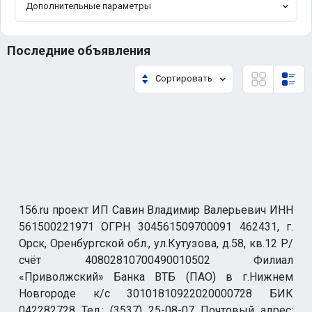
Дополнительные параметры
Последние объявления
Сортировать
156.ru проект ИП Савин Владимир Валерьевич ИНН
561500221971 ОГРН 304561509700091 462431, г.
Орск, Оренбургской обл., ул.Кутузова, д.58, кв.12 Р/
счёт 40802810700490010502 Филиал
«Приволжский» Банка ВТБ (ПАО) в г.Нижнем
Новгороде к/с 30101810922020000728 БИК
042282728 Тел.: (3537) 25-08-07 Почтовый адрес: