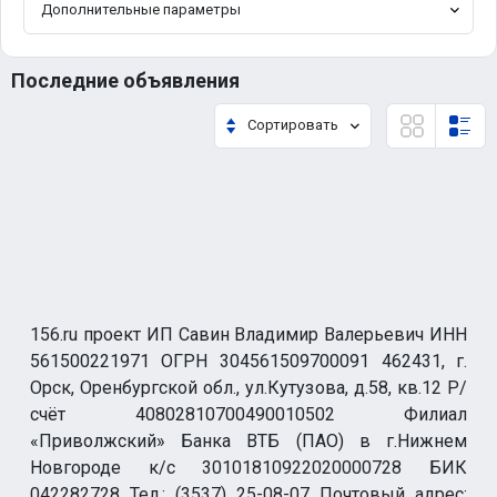
Дополнительные параметры
Последние объявления
Сортировать
156.ru проект ИП Савин Владимир Валерьевич ИНН
561500221971 ОГРН 304561509700091 462431, г.
Орск, Оренбургской обл., ул.Кутузова, д.58, кв.12 Р/
счёт 40802810700490010502 Филиал
«Приволжский» Банка ВТБ (ПАО) в г.Нижнем
Новгороде к/с 30101810922020000728 БИК
042282728 Тел.: (3537) 25-08-07 Почтовый адрес: