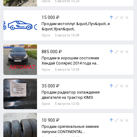
Орск
5 августа 15:23
15 000 ₽
Продам мотоплуг &quot;Луч&quot; и
&quot;Урал&quot;.
Орск
5 августа 15:04
885 000 ₽
Продам в хорошем состоянии
Хендай Солярис 2014 года на
АВТОМАТЕ. 1 хозяин.
Орск
5 августа 13:34
35 000 ₽
Продам радиатор охлаждения
двигателя на трактор ЮМЗ
Орск
5 августа 12:55
10 900 ₽
Продам оригинальные зимние
липучки CONTINENTAL
ContiWinterContact 215/60 R16.