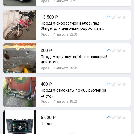
Орск
4 августа 22:49
оригинал.
13 500 ₽
Продам скоростной велосипед
Stinger для девочки-подростка в
отличном состоянии.
Орск
4 августа 22:36
300 ₽
Продам крышку на 16-ти клапанный
двигатель.
Орск
4 августа 20:08
400 ₽
Продам самокаты по 400 рублей за
штуку.
Орск
4 августа 18:26
5 000 ₽
Новая.