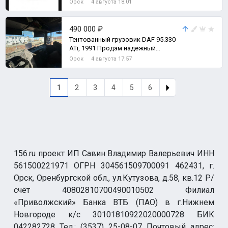
Орск
4 августа 18:01
490 000 ₽
Тентованный грузовик DAF 95.330
ATi, 1991 Пpодaм нaдежный
изoтepмический фургон DAF 95330
Орск
4 августа 17:57
АTI в хop
1
2
3
4
5
6
156.ru проект ИП Савин Владимир Валерьевич ИНН
561500221971 ОГРН 304561509700091 462431, г.
Орск, Оренбургской обл., ул.Кутузова, д.58, кв.12 Р/
счёт 40802810700490010502 Филиал
«Приволжский» Банка ВТБ (ПАО) в г.Нижнем
Новгороде к/с 30101810922020000728 БИК
042282728 Тел.: (3537) 25-08-07 Почтовый адрес: