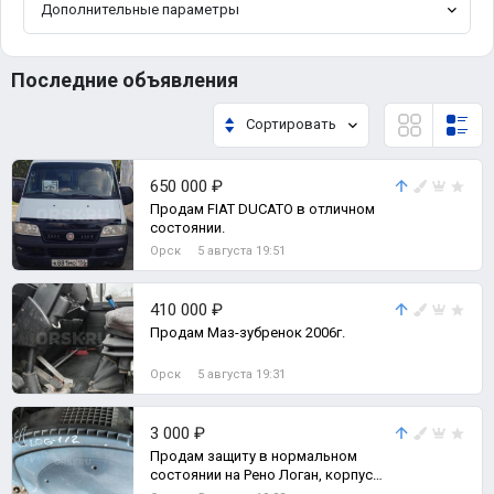
Дополнительные параметры
Последние объявления
Сортировать
650 000 ₽
Продам FIAT DUCATO в отличном
состоянии.
Орск
5 августа 19:51
410 000 ₽
Продам Маз-зубренок 2006г.
Орск
5 августа 19:31
3 000 ₽
Продам защиту в нормальном
состоянии на Рено Логан, корпус
воздушного фильтра.