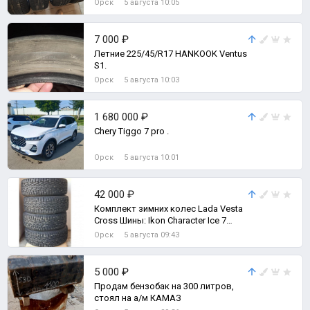
Орск
5 августа 10:05
7 000 ₽
Летние 225/45/R17 HANKOOK Ventus
S1.
Орск
5 августа 10:03
1 680 000 ₽
Chery Tiggo 7 pro .
Орск
5 августа 10:01
42 000 ₽
Комплект зимних колес Lada Vesta
Cross Шины: Ikon Character Ice 7
(Nordman 7) Размер: 205/55 R16
Орск
5 августа 09:43
5 000 ₽
Продам бензобак на 300 литров,
стоял на а/м КАМАЗ