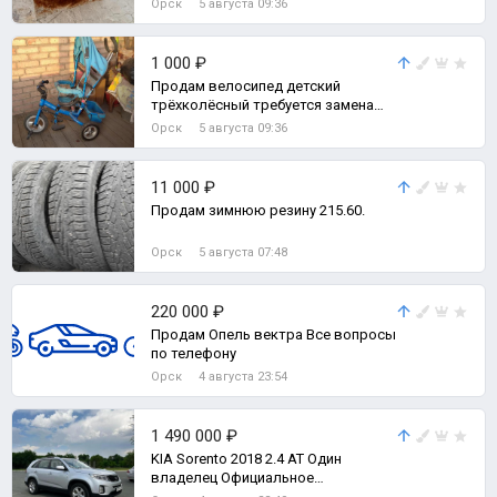
Орск
5 августа 09:36
1 000 ₽
Продам велосипед детский
трёхколёсный требуется замена
задней покрышки состояние на 4.
Орск
5 августа 09:36
11 000 ₽
Продам зимнюю резину 215.60.
Орск
5 августа 07:48
220 000 ₽
Продам Опель вектра Все вопросы
по телефону
Орск
4 августа 23:54
1 490 000 ₽
KIA Sorento 2018 2.4 AT Один
владелец Официальное
обслуживание у дилеров Пробег