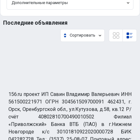
Дополнительные параметры
Последние объявления
Сортировать
156.ru проект ИП Савин Владимир Валерьевич ИНН
561500221971 ОГРН 304561509700091 462431, г.
Орск, Оренбургской обл., ул.Кутузова, д.58, кв.12 Р/
счёт 40802810700490010502 Филиал
«Приволжский» Банка ВТБ (ПАО) в г.Нижнем
Новгороде к/с 30101810922020000728 БИК
042282728 Тел.: (3537) 25-08-07 Почтовый адрес: