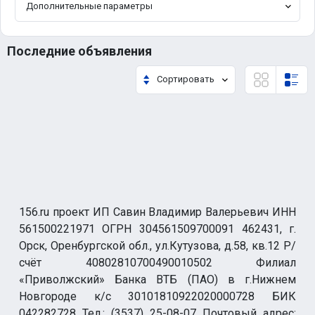
Дополнительные параметры
Последние объявления
Сортировать
156.ru проект ИП Савин Владимир Валерьевич ИНН
561500221971 ОГРН 304561509700091 462431, г.
Орск, Оренбургской обл., ул.Кутузова, д.58, кв.12 Р/
счёт 40802810700490010502 Филиал
«Приволжский» Банка ВТБ (ПАО) в г.Нижнем
Новгороде к/с 30101810922020000728 БИК
042282728 Тел.: (3537) 25-08-07 Почтовый адрес: