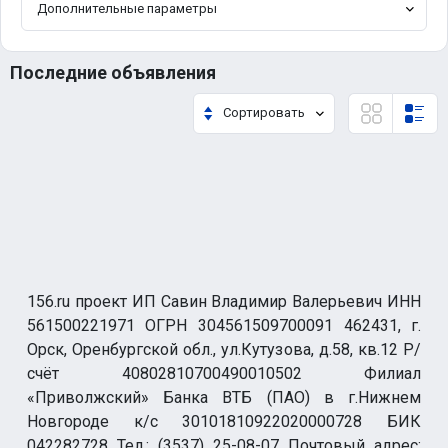
Дополнительные параметры
Последние объявления
Сортировать
156.ru проект ИП Савин Владимир Валерьевич ИНН
561500221971 ОГРН 304561509700091 462431, г.
Орск, Оренбургской обл., ул.Кутузова, д.58, кв.12 Р/
счёт 40802810700490010502 Филиал
«Приволжский» Банка ВТБ (ПАО) в г.Нижнем
Новгороде к/с 30101810922020000728 БИК
042282728 Тел.: (3537) 25-08-07 Почтовый адрес: