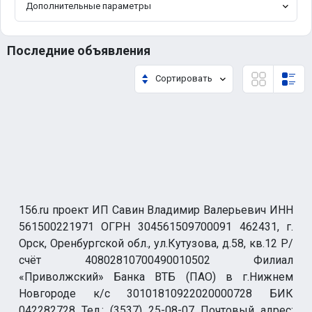
Дополнительные параметры
Последние объявления
Сортировать
156.ru проект ИП Савин Владимир Валерьевич ИНН
561500221971 ОГРН 304561509700091 462431, г.
Орск, Оренбургской обл., ул.Кутузова, д.58, кв.12 Р/
счёт 40802810700490010502 Филиал
«Приволжский» Банка ВТБ (ПАО) в г.Нижнем
Новгороде к/с 30101810922020000728 БИК
042282728 Тел.: (3537) 25-08-07 Почтовый адрес: