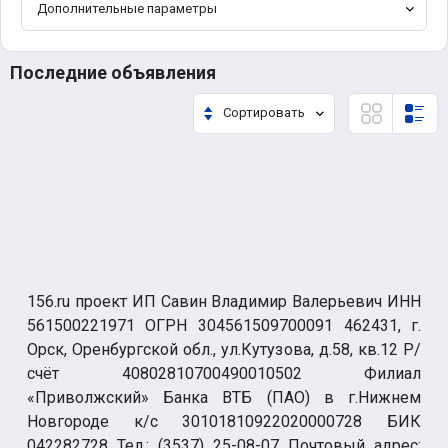
Дополнительные параметры
Последние объявления
Сортировать
156.ru проект ИП Савин Владимир Валерьевич ИНН
561500221971 ОГРН 304561509700091 462431, г.
Орск, Оренбургской обл., ул.Кутузова, д.58, кв.12 Р/
счёт 40802810700490010502 Филиал
«Приволжский» Банка ВТБ (ПАО) в г.Нижнем
Новгороде к/с 30101810922020000728 БИК
042282728 Тел.: (3537) 25-08-07 Почтовый адрес: