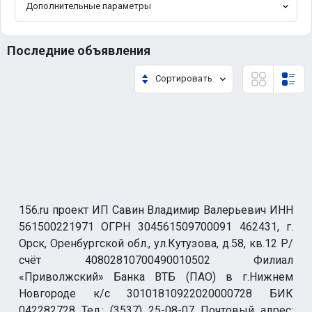
Дополнительные параметры
Последние объявления
Сортировать
156.ru проект ИП Савин Владимир Валерьевич ИНН
561500221971 ОГРН 304561509700091 462431, г.
Орск, Оренбургской обл., ул.Кутузова, д.58, кв.12 Р/
счёт 40802810700490010502 Филиал
«Приволжский» Банка ВТБ (ПАО) в г.Нижнем
Новгороде к/с 30101810922020000728 БИК
042282728 Тел.: (3537) 25-08-07 Почтовый адрес: