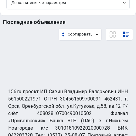
Дополнительные параметры
Последние объявления
Сортировать
156.ru проект ИП Савин Владимир Валерьевич ИНН
561500221971 ОГРН 304561509700091 462431, г.
Орск, Оренбургской обл., ул.Кутузова, д.58, кв.12 Р/
счёт 40802810700490010502 Филиал
«Приволжский» Банка ВТБ (ПАО) в г.Нижнем
Новгороде к/с 30101810922020000728 БИК
042282728 Тел.: (3537) 25-08-07 Почтовый адрес: