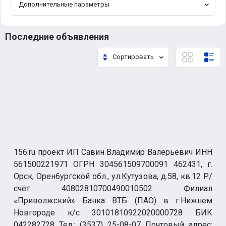
Дополнительные параметры
Последние объявления
Сортировать
156.ru проект ИП Савин Владимир Валерьевич ИНН
561500221971 ОГРН 304561509700091 462431, г.
Орск, Оренбургской обл., ул.Кутузова, д.58, кв.12 Р/
счёт 40802810700490010502 Филиал
«Приволжский» Банка ВТБ (ПАО) в г.Нижнем
Новгороде к/с 30101810922020000728 БИК
042282728 Тел.: (3537) 25-08-07 Почтовый адрес: