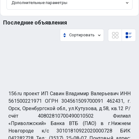
Дополнительные параметры
Последние объявления
Сортировать
156.ru проект ИП Савин Владимир Валерьевич ИНН
561500221971 ОГРН 304561509700091 462431, г.
Орск, Оренбургской обл., ул.Кутузова, д.58, кв.12 Р/
счёт 40802810700490010502 Филиал
«Приволжский» Банка ВТБ (ПАО) в г.Нижнем
Новгороде к/с 30101810922020000728 БИК
042282728 Тел.: (3537) 25-08-07 Почтовый адрес: