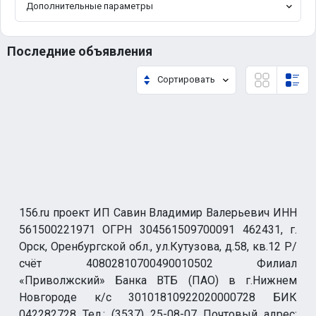
Дополнительные параметры
Последние объявления
Сортировать
156.ru проект ИП Савин Владимир Валерьевич ИНН
561500221971 ОГРН 304561509700091 462431, г.
Орск, Оренбургской обл., ул.Кутузова, д.58, кв.12 Р/
счёт 40802810700490010502 Филиал
«Приволжский» Банка ВТБ (ПАО) в г.Нижнем
Новгороде к/с 30101810922020000728 БИК
042282728 Тел.: (3537) 25-08-07 Почтовый адрес: